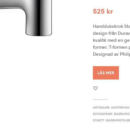
525
kr
Handdukskrok Star
design från Durav
kvalité med en g
former. T-formen
Designad av Phili
LÄS MER
ARTIKELNR:
GOP1159346
KATEGORIER:
BADRUMST
ETIKETT:
BADRUMSTILL