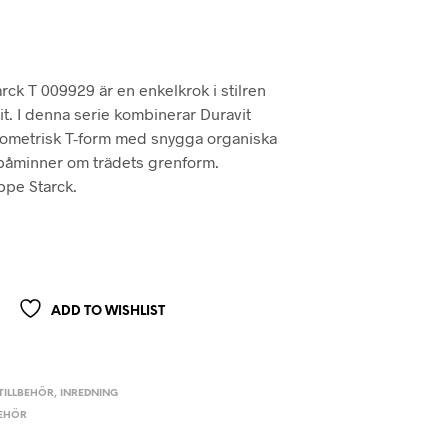
ck T 009929 är en enkelkrok i stilren
it. I denna serie kombinerar Duravit
eometrisk T-form med snygga organiska
 påminner om trädets grenform.
ppe Starck.
ADD TO WISHLIST
ILLBEHÖR
,
INREDNING
BEHÖR