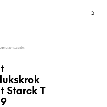
BADRUMSTILLBEHÖR
t
ukskrok
t Starck T
29