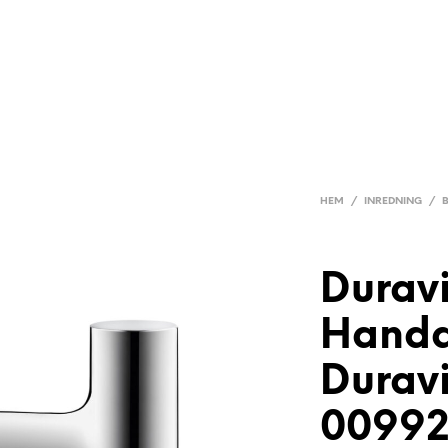
HEM
/
INREDNING
/
Duravi
Handd
Duravi
0099