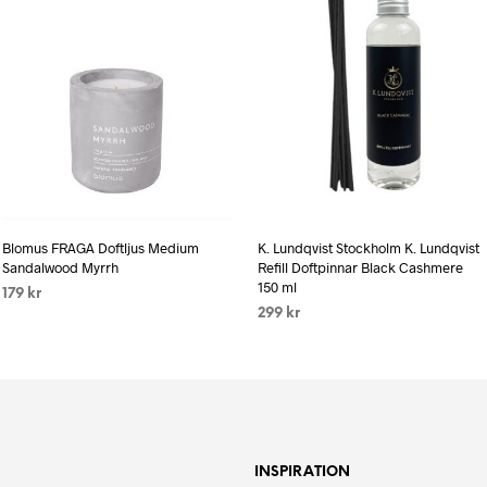
Blomus FRAGA Doftljus Medium
K. Lundqvist Stockholm K. Lundqvist
Sandalwood Myrrh
Refill Doftpinnar Black Cashmere
150 ml
179
kr
299
kr
LÄS MER
LÄS MER
INSPIRATION