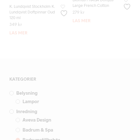
Large French Cotton
K. Lundqvist Stockholm K.
Lundqvist Doftpinnar Oud
279
kr
120 ml
LÄS MER
349
kr
LÄS MER
KATEGORIER
Belysning
Lampor
Inredning
Aveva Design
Badrum & Spa
Badrumstillbehör