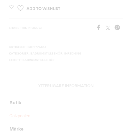
ADD TO WISHLIST
SHARE THIS PRODUCT
ARTIKELNR:
GOP1776834
KATEGORIER:
BADRUMSTILLBEHÖR
,
INREDNING
ETIKETT:
BADRUMSTILLBEHÖR
YTTERLIGARE INFORMATION
Butik
Golvpoolen
Märke