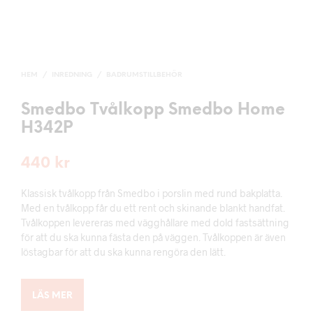
HEM
/
INREDNING
/
BADRUMSTILLBEHÖR
Smedbo Tvålkopp Smedbo Home
H342P
440
kr
Klassisk tvålkopp från Smedbo i porslin med rund bakplatta.
Med en tvålkopp får du ett rent och skinande blankt handfat.
Tvålkoppen levereras med vägghållare med dold fastsättning
för att du ska kunna fästa den på väggen. Tvålkoppen är även
löstagbar för att du ska kunna rengöra den lätt.
LÄS MER