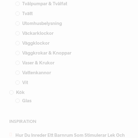
Tvålpumpar & Tvålfat
Tvätt
Utomhusbelysning
Väckarklockor
Väggklockor
Väggkrokar & Knoppar
Vaser & Krukor
Vattenkannor
Vit
Kök
Glas
INSPIRATION
Hur Du Inreder Ett Barnrum Som Stimulerar Lek Och