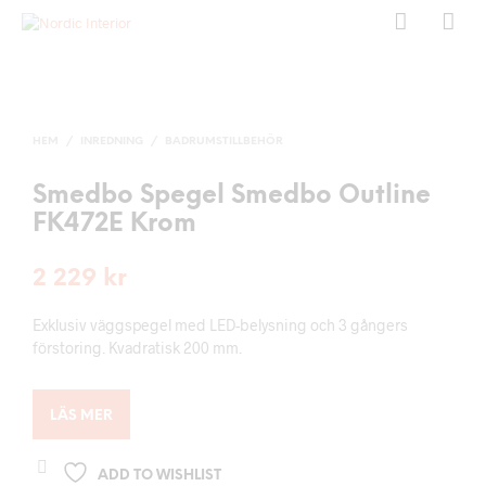
HEM
/
INREDNING
/
BADRUMSTILLBEHÖR
Smedbo Spegel Smedbo Outline
FK472E Krom
2 229
kr
Exklusiv väggspegel med LED-belysning och 3 gångers
förstoring. Kvadratisk 200 mm.
LÄS MER
ADD TO WISHLIST