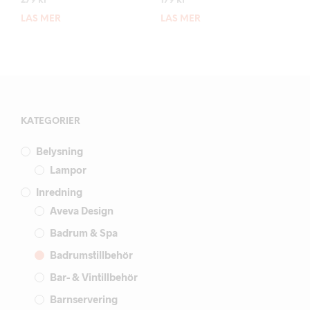
279
kr
179
kr
LÄS MER
LÄS MER
KATEGORIER
Belysning
Lampor
Inredning
Aveva Design
Badrum & Spa
Badrumstillbehör
Bar- & Vintillbehör
Barnservering