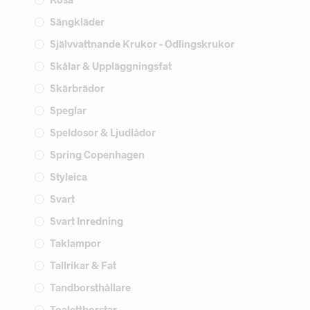
Sängkläder
Självvattnande Krukor - Odlingskrukor
Skålar & Uppläggningsfat
Skärbrädor
Speglar
Speldosor & Ljudlådor
Spring Copenhagen
Styleica
Svart
Svart Inredning
Taklampor
Tallrikar & Fat
Tandborsthållare
Toalettborstar