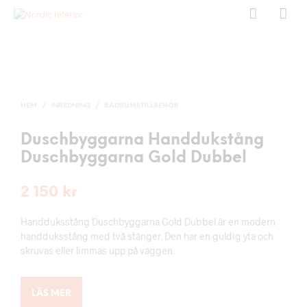
HEM
/
INREDNING
/
BADRUMSTILLBEHÖR
Duschbyggarna Handdukstång
Duschbyggarna Gold Dubbel
2 150
kr
Handduksstång Duschbyggarna Gold Dubbel är en modern
handduksstång med två stänger. Den har en guldig yta och
skruvas eller limmas upp på väggen.
LÄS MER