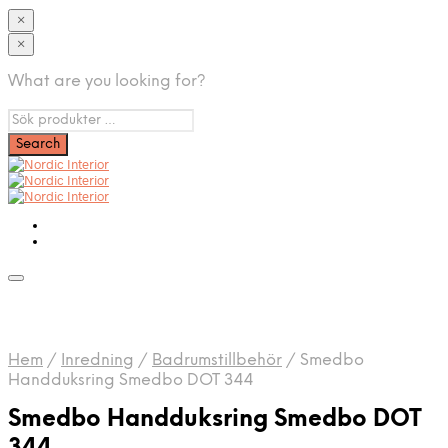
×
×
What are you looking for?
Hem
/
Inredning
/
Badrumstillbehör
/
Smedbo
Handduksring Smedbo DOT 344
Smedbo Handduksring Smedbo DOT