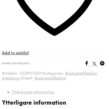
Add to wishlist
SHARE THIS PRODUCT
Artikelnr:
GOP1973211
Kategorier:
Badrumstillbehör
,
Inredning
Etikett:
Badrumstillbehör
Ytterligare information
Ytterligare information