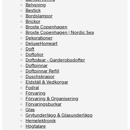
Belysning
Bestick
Bordslampor
Brickor
Broste Copenhagen
Broste Copenhagen | Nordic Sea
Dekorationer
DeluxeHomeart
Doft
Doftoljor
Doftpåsar - Garderobsdofter
Doftpinnar
Doftpinnar Refill
Duschskrapor
Eldställ & Vedkorgar
Fodral
Förvaring
Förvaring & Organisering
Förvaringsburkar
Glas
Grytunderlägg & Glasunderlägg
Hemelektronik
Högtalare