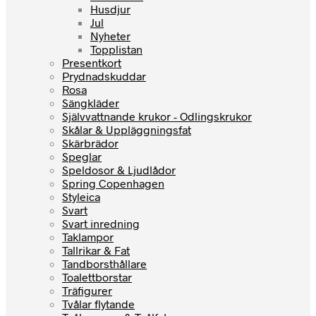
Husdjur
Jul
Nyheter
Topplistan
Presentkort
Prydnadskuddar
Rosa
Sängkläder
Självvattnande krukor - Odlingskrukor
Skålar & Uppläggningsfat
Skärbrädor
Speglar
Speldosor & Ljudlådor
Spring Copenhagen
Styleica
Svart
Svart inredning
Taklampor
Tallrikar & Fat
Tandborsthållare
Toalettborstar
Träfigurer
Tvålar flytande