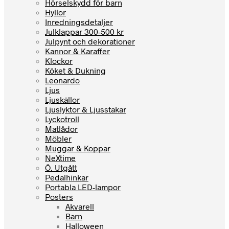
Hörselskydd för barn
Hyllor
Inredningsdetaljer
Julklappar 300-500 kr
Julpynt och dekorationer
Kannor & Karaffer
Klockor
Köket & Dukning
Leonardo
Ljus
Ljuskällor
Ljuslyktor & Ljusstakar
Lyckotroll
Matlådor
Möbler
Muggar & Koppar
NeXtime
Ö. Utgått
Pedalhinkar
Portabla LED-lampor
Posters
Akvarell
Barn
Halloween