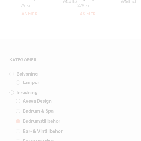
Add to wishlist
Add to wishlist
179
kr
279
kr
LÄS MER
LÄS MER
KATEGORIER
Belysning
Lampor
Inredning
Aveva Design
Badrum & Spa
Badrumstillbehör
Bar- & Vintillbehör