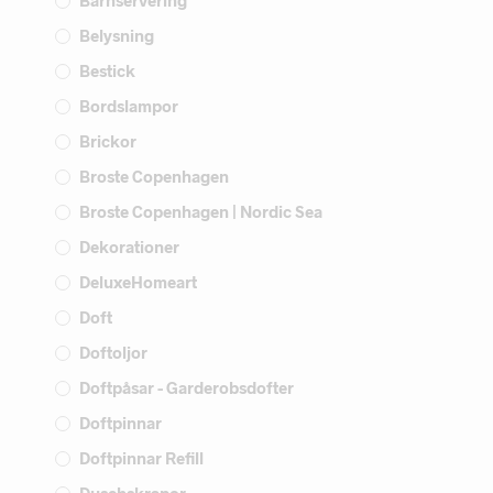
Barnservering
Belysning
Bestick
Bordslampor
Brickor
Broste Copenhagen
Broste Copenhagen | Nordic Sea
Dekorationer
DeluxeHomeart
Doft
Doftoljor
Doftpåsar - Garderobsdofter
Doftpinnar
Doftpinnar Refill