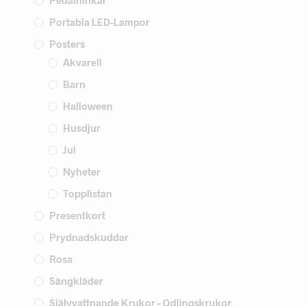
Pedalhinkar
Portabla LED-Lampor
Posters
Akvarell
Barn
Halloween
Husdjur
Jul
Nyheter
Topplistan
Presentkort
Prydnadskuddar
Rosa
Sängkläder
Självvattnande Krukor - Odlingskrukor