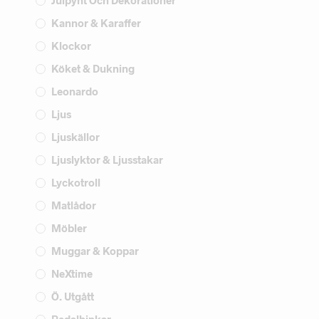
Julpynt Och Dekorationer
Kannor & Karaffer
Klockor
Köket & Dukning
Leonardo
Ljus
Ljuskällor
Ljuslyktor & Ljusstakar
Lyckotroll
Matlådor
Möbler
Muggar & Koppar
NeXtime
Ö. Utgått