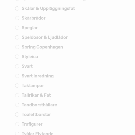
Skålar & Uppläggningsfat
Skärbrädor
Speglar
Speldosor & Ljudlådor
Spring Copenhagen
Styleica
Svart
Svart Inredning
Taklampor
Tallrikar & Fat
Tandborsthållare
Toalettborstar
Träfigurer
Tvålar Flytande