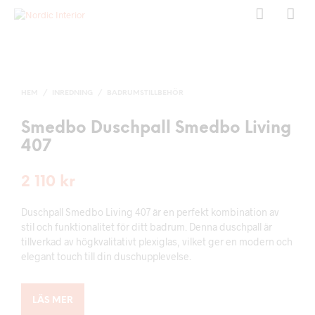
HEM
/
INREDNING
/
BADRUMSTILLBEHÖR
Smedbo Duschpall Smedbo Living
407
2 110
kr
Duschpall Smedbo Living 407 är en perfekt kombination av
stil och funktionalitet för ditt badrum. Denna duschpall är
tillverkad av högkvalitativt plexiglas, vilket ger en modern och
elegant touch till din duschupplevelse.
LÄS MER