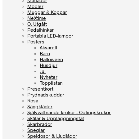
Matlådor
Möbler
Muggar & Koppar
NeXtime
Ö. Utgått
Pedalhinkar
Portabla LED-lampor
Posters
Akvarell
Barn
Halloween
Husdjur
Jul
Nyheter
Topplistan
Presentkort
Prydnadskuddar
Rosa
Sängkläder
Självvattnande krukor - Odlingskrukor
Skålar & Uppläggningsfat
Skärbrädor
Speglar
Speldosor & Ljudlådor