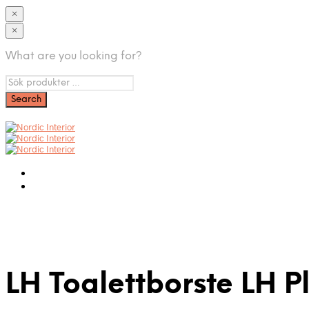
×
×
What are you looking for?
LH Toalettborste LH P