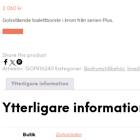
2 060
kr
Golvstående toalettborste i krom från serien Plus.
LÄS MER
Share this product
Artikelnr:
GOP416240
Kategorier:
Badrumstillbehör
,
Inred
Ytterligare information
Ytterligare informati
Butik
Golvpoolen