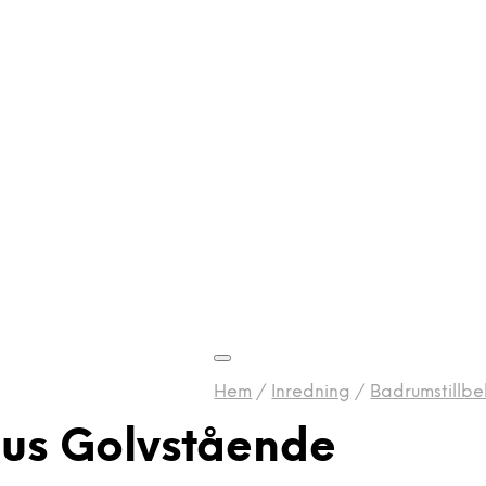
Hem
/
Inredning
/
Badrumstillbe
lus Golvstående