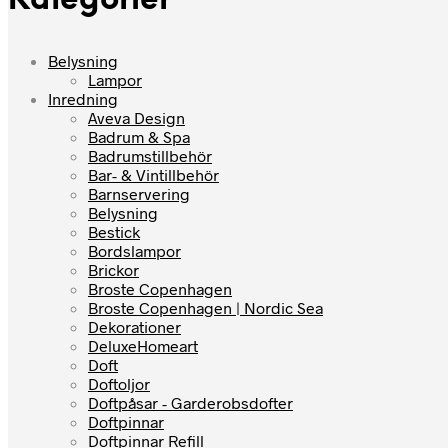
Kategorier
Belysning
Lampor
Inredning
Aveva Design
Badrum & Spa
Badrumstillbehör
Bar- & Vintillbehör
Barnservering
Belysning
Bestick
Bordslampor
Brickor
Broste Copenhagen
Broste Copenhagen | Nordic Sea
Dekorationer
DeluxeHomeart
Doft
Doftoljor
Doftpåsar - Garderobsdofter
Doftpinnar
Doftpinnar Refill