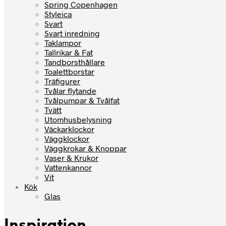
Spring Copenhagen
Styleica
Svart
Svart inredning
Taklampor
Tallrikar & Fat
Tandborsthållare
Toalettborstar
Träfigurer
Tvålar flytande
Tvålpumpar & Tvålfat
Tvätt
Utomhusbelysning
Väckarklockor
Väggklockor
Väggkrokar & Knoppar
Vaser & Krukor
Vattenkannor
Vit
Kök
Glas