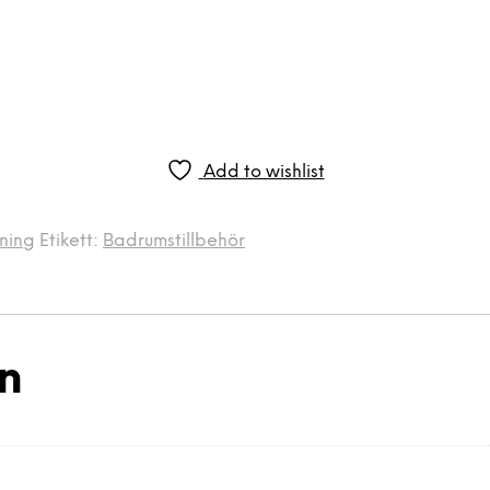
Add to wishlist
ning
Etikett:
Badrumstillbehör
on