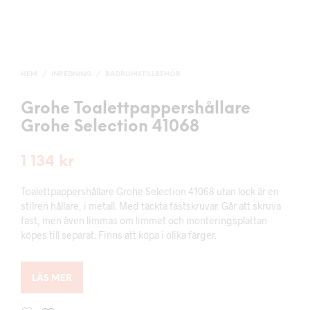
HEM
/
INREDNING
/
BADRUMSTILLBEHÖR
Grohe Toalettpappershållare
Grohe Selection 41068
1 134
kr
Toalettpappershållare Grohe Selection 41068 utan lock är en
stilren hållare, i metall. Med täckta fästskruvar. Går att skruva
fast, men även limmas om limmet och monteringsplattan
köpes till separat. Finns att köpa i olika färger.
LÄS MER