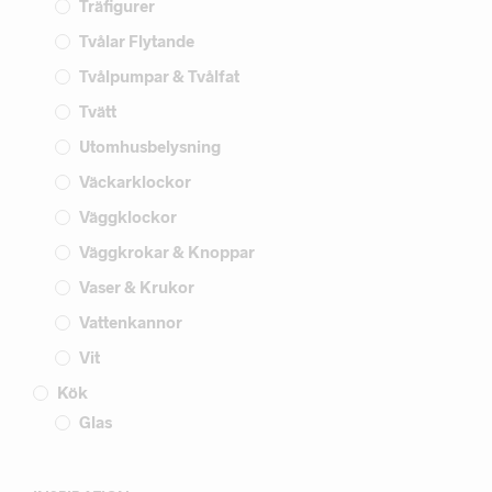
Träfigurer
Tvålar Flytande
Tvålpumpar & Tvålfat
Tvätt
Utomhusbelysning
Väckarklockor
Väggklockor
Väggkrokar & Knoppar
Vaser & Krukor
Vattenkannor
Vit
Kök
Glas