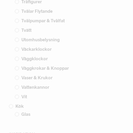
Träfigurer
Tvålar Flytande
Tvålpumpar & Tvålfat
Tvätt
Utomhusbelysning
Väckarklockor
Väggklockor
Väggkrokar & Knoppar
Vaser & Krukor
Vattenkannor
Vit
Kök
Glas