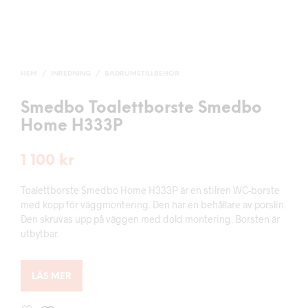
HEM
/
INREDNING
/
BADRUMSTILLBEHÖR
Smedbo Toalettborste Smedbo
Home H333P
1 100
kr
Toalettborste Smedbo Home H333P är en stilren WC-borste
med kopp för väggmontering. Den har en behållare av porslin.
Den skruvas upp på väggen med dold montering. Borsten är
utbytbar.
LÄS MER