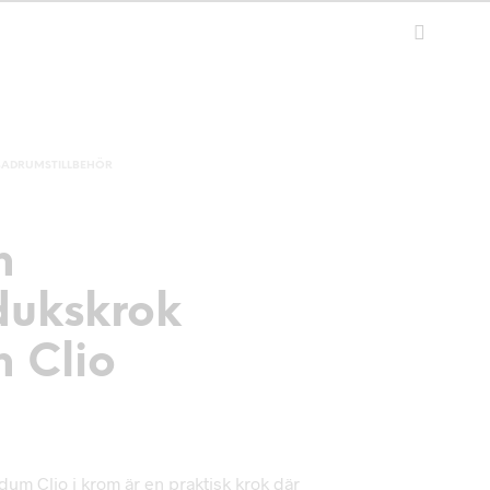
BADRUMSTILLBEHÖR
m
ukskrok
 Clio
m Clio i krom är en praktisk krok där