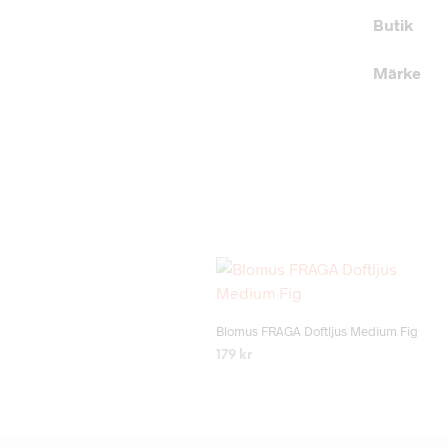
Butik
Märke
Add to wishlist
Blomus FRAGA Doftljus Medium Fig
179
kr
LÄS MER