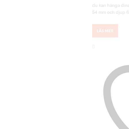
du kan hänga din
54 mm och djup 
LÄS MER