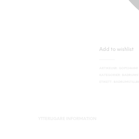
Add to wishlist
ARTIKELNR:
GOP1246841
KATEGORIER:
BADRUMST
ETIKETT:
BADRUMSTILL
YTTERLIGARE INFORMATION