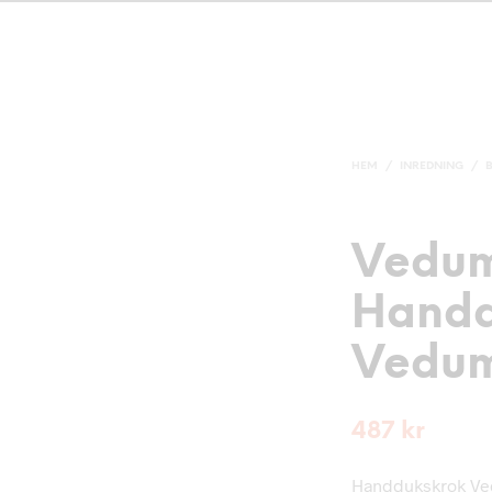
HEM
/
INREDNING
/
Vedu
Handd
Vedum
487
kr
Handdukskrok Vedu