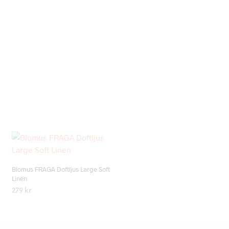
Add to wishlist
Blomus FRAGA Doftljus Large Soft
Linen
279
kr
LÄS MER