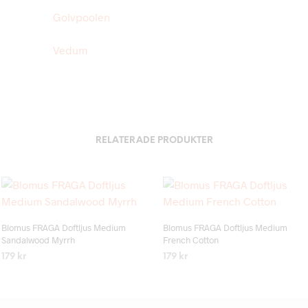
Golvpoolen
Vedum
RELATERADE PRODUKTER
Add to wishlist
Add to wishlist
Blomus FRAGA Doftljus Medium
Blomus FRAGA Doftljus Medium
Sandalwood Myrrh
French Cotton
179
kr
179
kr
LÄS MER
LÄS MER