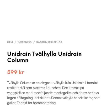
HEM
/
INREDNING
/
BADRUMSTILLBEHÖR
Unidrain Tvålhylla Unidrain
Column
599
kr
Tvålhylla Column är en elegant tvålhylla från Unidrain i borstat
rostfritt stål som placeras i duschen. Den limmas på
väggplattan med medföljande montagelim och därav behövs
ingen håltagning i tätskiktet. Denna tvålhylla har ett löstagbart
galler. Endast för hörnmontering.