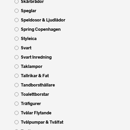
Skärbrädor
Speglar
Speldosor & Ljudlådor
Spring Copenhagen
Styleica
Svart
Svart Inredning
Taklampor
Tallrikar & Fat
Tandborsthållare
Toalettborstar
Träfigurer
Tvålar Flytande
Tvålpumpar & Tvålfat