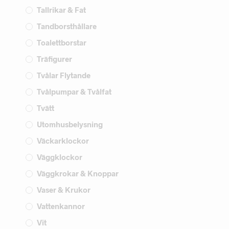
Tallrikar & Fat
Tandborsthållare
Toalettborstar
Träfigurer
Tvålar Flytande
Tvålpumpar & Tvålfat
Tvätt
Utomhusbelysning
Väckarklockor
Väggklockor
Väggkrokar & Knoppar
Vaser & Krukor
Vattenkannor
Vit