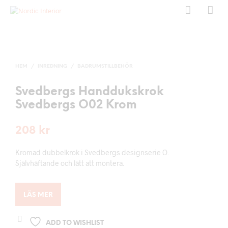
HEM
/
INREDNING
/
BADRUMSTILLBEHÖR
Svedbergs Handdukskrok
Svedbergs O02 Krom
208
kr
Kromad dubbelkrok i Svedbergs designserie O.
Självhäftande och lätt att montera.
LÄS MER
ADD TO WISHLIST