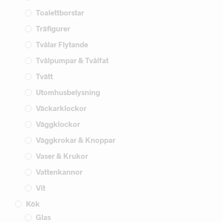
Toalettborstar
Träfigurer
Tvålar Flytande
Tvålpumpar & Tvålfat
Tvätt
Utomhusbelysning
Väckarklockor
Väggklockor
Väggkrokar & Knoppar
Vaser & Krukor
Vattenkannor
Vit
Kök
Glas