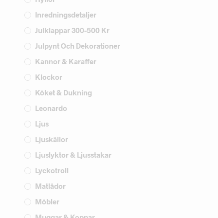
Inredningsdetaljer
Julklappar 300-500 Kr
Julpynt Och Dekorationer
Kannor & Karaffer
Klockor
Köket & Dukning
Leonardo
Ljus
Ljuskällor
Ljuslyktor & Ljusstakar
Lyckotroll
Matlådor
Möbler
Muggar & Koppar