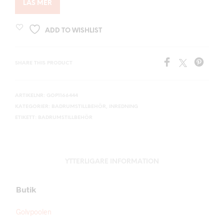
LÄS MER
ADD TO WISHLIST
SHARE THIS PRODUCT
ARTIKELNR:
GOP1166444
KATEGORIER:
BADRUMSTILLBEHÖR
,
INREDNING
ETIKETT:
BADRUMSTILLBEHÖR
YTTERLIGARE INFORMATION
Butik
Golvpoolen