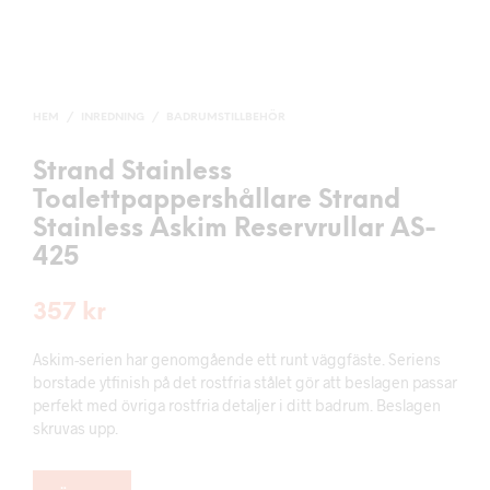
HEM
/
INREDNING
/
BADRUMSTILLBEHÖR
Strand Stainless
Toalettpappershållare Strand
Stainless Askim Reservrullar AS-
425
357
kr
Askim-serien har genomgående ett runt väggfäste. Seriens
borstade ytfinish på det rostfria stålet gör att beslagen passar
perfekt med övriga rostfria detaljer i ditt badrum. Beslagen
skruvas upp.