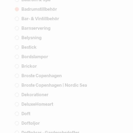
Badrumstillbehör
Bar- & Vintillbehör
Barnservering
Belysning
Bestick
Bordslampor
Brickor
Broste Copenhagen
Broste Copenhagen | Nordic Sea
Dekorationer
DeluxeHomeart
Doft
Doftoljor
Doftpåsar - Garderobsdofter