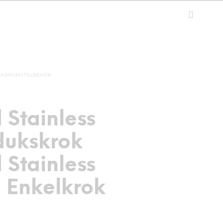
BADRUMSTILLBEHÖR
 Stainless
ukskrok
 Stainless
l Enkelkrok