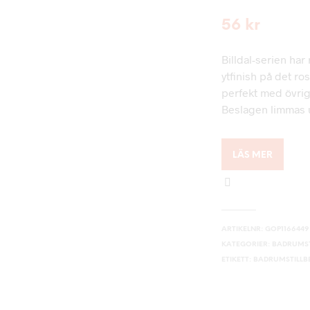
56
kr
Billdal-serien har
ytfinish på det ro
perfekt med övriga
Beslagen limmas 
LÄS MER
ARTIKELNR:
GOP1166449
KATEGORIER:
BADRUMST
ETIKETT:
BADRUMSTILL