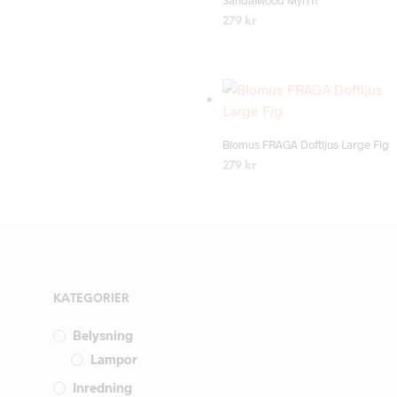
Sandalwood Myrrh
279
kr
LÄS MER
Blomus FRAGA Doftljus Large Fig
279
kr
LÄS MER
KATEGORIER
Belysning
Lampor
Inredning