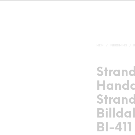
HEM
/
INREDNING
/
Strand
Handd
Strand
Billda
BI-411