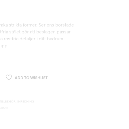
 raka strikta former. Seriens borstade
stfria stålet gör att beslagen passar
 rostfria detaljer i ditt badrum.
upp.
ADD TO WISHLIST
ILLBEHÖR
,
INREDNING
BEHÖR