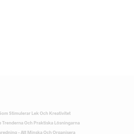
Som Stimulerar Lek Och Kreativitet
e Trenderna Och Praktiska Lösningarna
Inredning – Att Minska Och Organisera