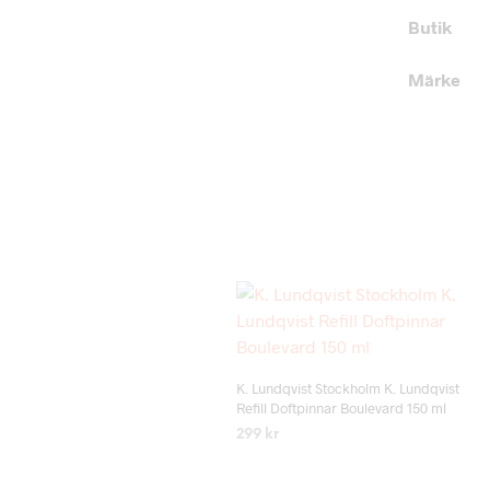
Butik
Märke
Add to wishlist
K. Lundqvist Stockholm K. Lundqvist
Refill Doftpinnar Boulevard 150 ml
299
kr
LÄS MER