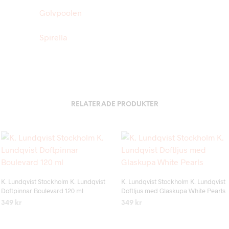
Golvpoolen
Spirella
RELATERADE PRODUKTER
Add to wishlist
Add to wishlist
K. Lundqvist Stockholm K. Lundqvist
K. Lundqvist Stockholm K. Lundqvist
Doftpinnar Boulevard 120 ml
Doftljus med Glaskupa White Pearls
349
kr
349
kr
LÄS MER
LÄS MER