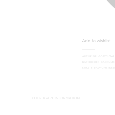
Add to wishlist
ARTIKELNR:
GOP1760161
KATEGORIER:
BADRUMST
ETIKETT:
BADRUMSTILL
YTTERLIGARE INFORMATION