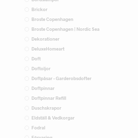
Brickor
Broste Copenhagen
Broste Copenhagen | Nordic Sea
Dekorationer
DeluxeHomeart
Doft
Doftoljor
Doftpåsar - Garderobsdofter
Doftpinnar
Doftpinnar Refill
Duschskrapor
Eldställ & Vedkorgar
Fodral
Förvaring