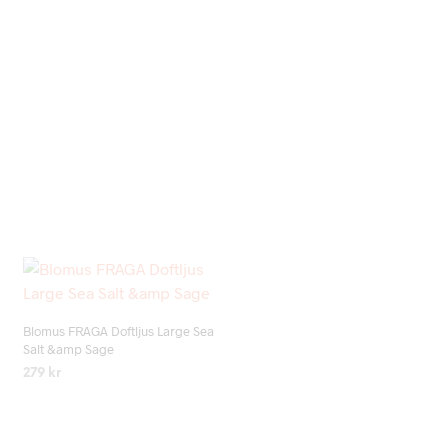
Add to wishlist
Blomus FRAGA Doftljus Large Sea
Salt &amp Sage
279
kr
LÄS MER