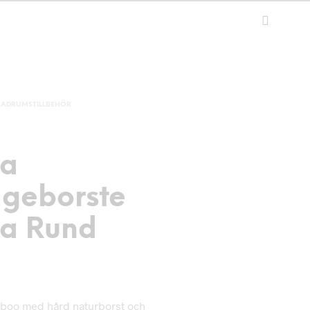
BADRUMSTILLBEHÖR
la
geborste
la Rund
boo med hård naturborst och