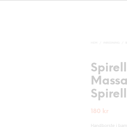
HEM
/
INREDNING
/
Spirel
Massa
Spirel
180
kr
Handborste i bam