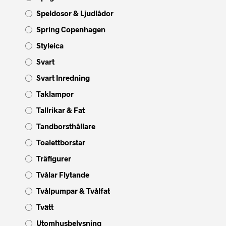
Speldosor & Ljudlådor
Spring Copenhagen
Styleica
Svart
Svart Inredning
Taklampor
Tallrikar & Fat
Tandborsthållare
Toalettborstar
Träfigurer
Tvålar Flytande
Tvålpumpar & Tvålfat
Tvätt
Utomhusbelysning