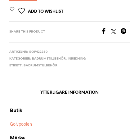
ADD TO WISHLIST
SHARE THIS PRODUCT
ARTIKELNR:
GOP422260
KATEGORIER:
BADRUMSTILLBEHÖR
,
INREDNING
ETIKETT:
BADRUMSTILLBEHÖR
YTTERLIGARE INFORMATION
Butik
Golvpoolen
Märke