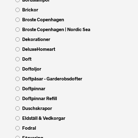
Brickor
Broste Copenhagen
Broste Copenhagen | Nordic Sea
Dekorationer
DeluxeHomeart
Doft
Doftoljor
Doftpåsar - Garderobsdofter
Doftpinnar
Doftpinnar Refill
Duschskrapor
Eldställ & Vedkorgar
Fodral
Förvaring