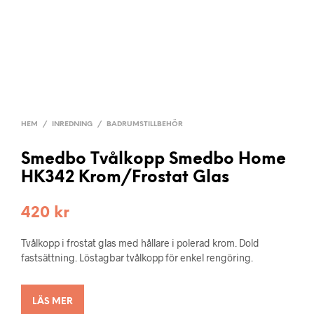
HEM
/
INREDNING
/
BADRUMSTILLBEHÖR
Smedbo Tvålkopp Smedbo Home
HK342 Krom/Frostat Glas
420
kr
Tvålkopp i frostat glas med hållare i polerad krom. Dold
fastsättning. Löstagbar tvålkopp för enkel rengöring.
LÄS MER