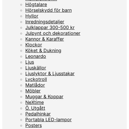
Högtalare
Hörselskydd för barn
Hyllor
Inredningsdetaljer
Julklappar 300-500 kr
Julpynt och dekorationer
Kannor & Karaffer
Klockor
Köket & Dukning
Leonardo
Ljus
Ljuskällor
Ljuslyktor & Ljusstakar
Lyckotroll
Matlådor
Möbler
Muggar & Koppar
NeXtime
Ö. Utgått
Pedalhinkar
Portabla LED-lampor
Posters