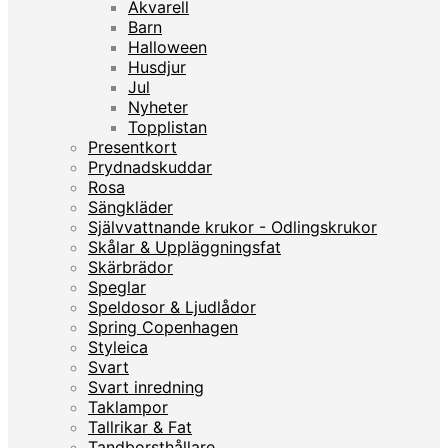
Akvarell
Barn
Halloween
Husdjur
Jul
Nyheter
Topplistan
Presentkort
Prydnadskuddar
Rosa
Sängkläder
Självvattnande krukor - Odlingskrukor
Skålar & Uppläggningsfat
Skärbrädor
Speglar
Speldosor & Ljudlådor
Spring Copenhagen
Styleica
Svart
Svart inredning
Taklampor
Tallrikar & Fat
Tandborsthållare