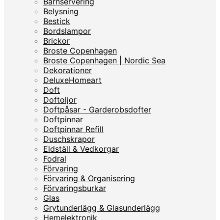
Barnservering
Belysning
Bestick
Bordslampor
Brickor
Broste Copenhagen
Broste Copenhagen | Nordic Sea
Dekorationer
DeluxeHomeart
Doft
Doftoljor
Doftpåsar - Garderobsdofter
Doftpinnar
Doftpinnar Refill
Duschskrapor
Eldställ & Vedkorgar
Fodral
Förvaring
Förvaring & Organisering
Förvaringsburkar
Glas
Grytunderlägg & Glasunderlägg
Hemelektronik