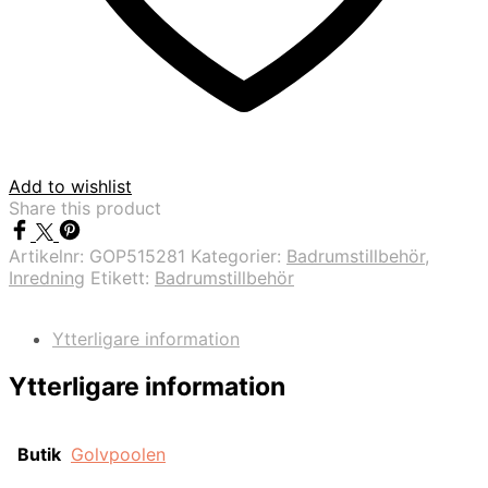
Add to wishlist
Share this product
Artikelnr:
GOP515281
Kategorier:
Badrumstillbehör
,
Inredning
Etikett:
Badrumstillbehör
Ytterligare information
Ytterligare information
Butik
Golvpoolen