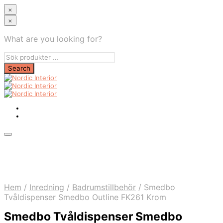
×
×
What are you looking for?
Hem
/
Inredning
/
Badrumstillbehör
/
Smedbo
Tvåldispenser Smedbo Outline FK261 Krom
Smedbo Tvåldispenser Smedbo