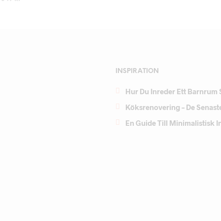
LÄS MER
LÄS MER
INSPIRATION
Hur Du Inreder Ett Barnrum 
Köksrenovering – De Senast
En Guide Till Minimalistisk 