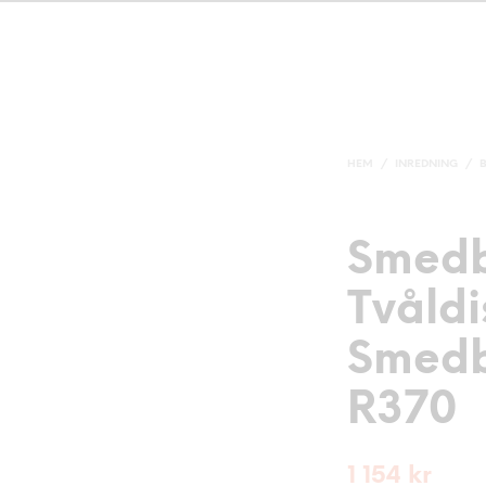
HEM
/
INREDNING
/
Smed
Tvåld
Smedb
R370
1 154
kr