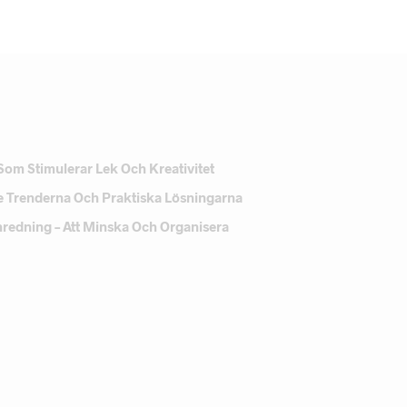
LÄS MER
Som Stimulerar Lek Och Kreativitet
e Trenderna Och Praktiska Lösningarna
Inredning – Att Minska Och Organisera