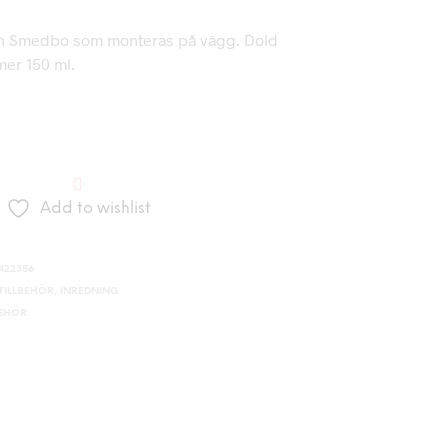
ån Smedbo som monteras på vägg. Dold
mer 150 ml.
Add to wishlist
-422356
ILLBEHÖR
,
INREDNING
BEHÖR