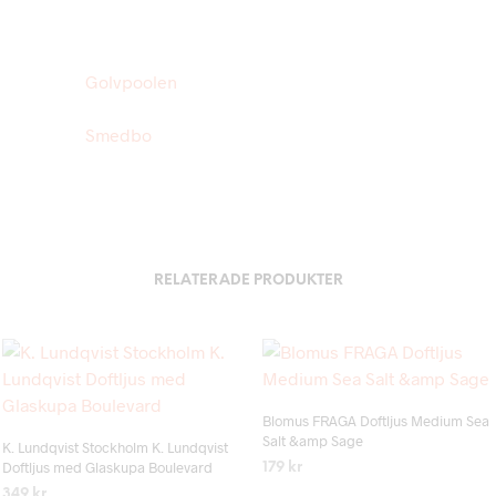
Golvpoolen
Smedbo
RELATERADE PRODUKTER
Add to wishlist
Add to wishlist
Blomus FRAGA Doftljus Medium Sea
Salt &amp Sage
K. Lundqvist Stockholm K. Lundqvist
Doftljus med Glaskupa Boulevard
179
kr
349
kr