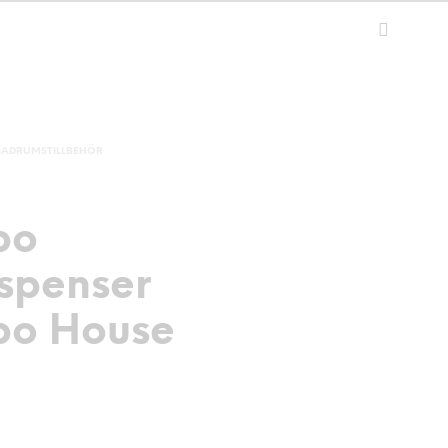
BADRUMSTILLBEHÖR
bo
ispenser
o House