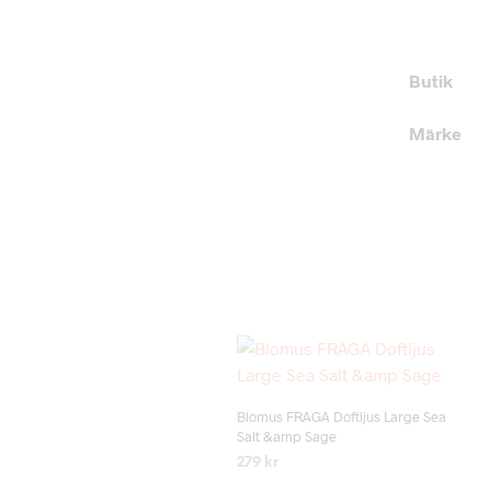
Butik
Märke
Add to wishlist
Blomus FRAGA Doftljus Large Sea
Salt &amp Sage
279
kr