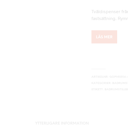
Tvåldispenser fr
fastsättning. Rym
LÄS MER
ARTIKELNR:
GOP1410116
KATEGORIER:
BADRUMST
ETIKETT:
BADRUMSTILL
YTTERLIGARE INFORMATION