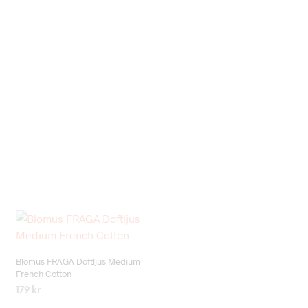
Add to wishlist
Blomus FRAGA Doftljus Medium
French Cotton
179
kr