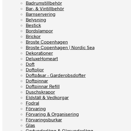
Badrumstillbehör
Bar- & Vintillbehör
Barnservering
Belysning
Bestick
Bordslampor
Brickor
Broste Copenhagen
Broste Copenhagen | Nordic Sea
Dekorationer
DeluxeHomeart
Doft
Doftoljor
Doftpåsar - Garderobsdofter
Doftpinnar
Doftpinnar Refill
Duschskrapor
Eldställ & Vedkorgar
Fodral
Förvaring
Förvaring & Organisering
Förvaringsburkar
Glas
Grytunderlägg & Glasunderlägg