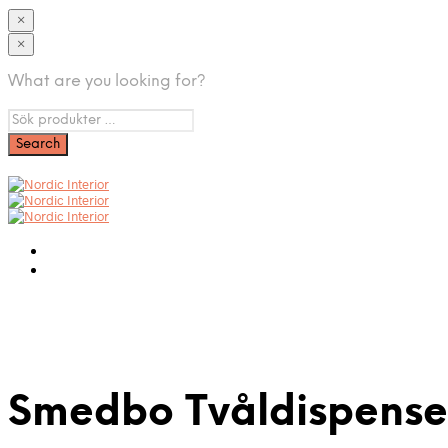
×
×
What are you looking for?
Smedbo Tvåldispens