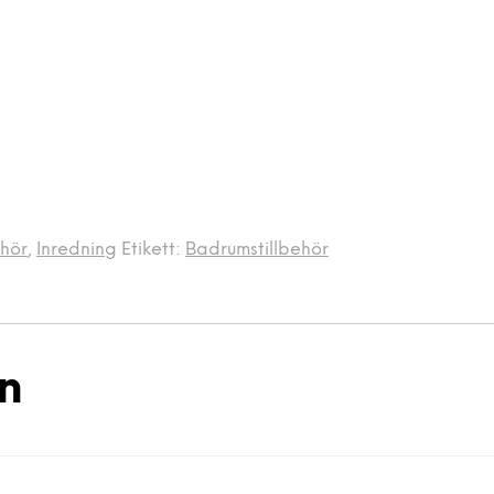
ehör
,
Inredning
Etikett:
Badrumstillbehör
on