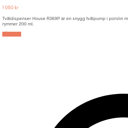
1 050
kr
Tvåldispenser House R369P är en snygg tvålpump i porslin med
rymmer 200 ml.
LÄS MER