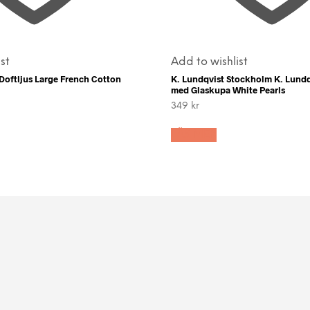
st
Add to wishlist
oftljus Large French Cotton
K. Lundqvist Stockholm K. Lundq
med Glaskupa White Pearls
349
kr
LÄS MER