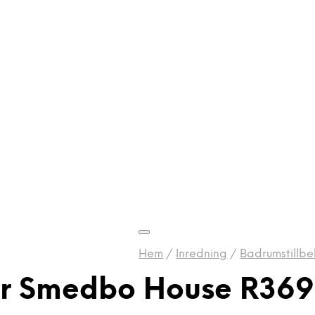
Hem
/
Inredning
/
Badrumstillbe
er Smedbo House R36