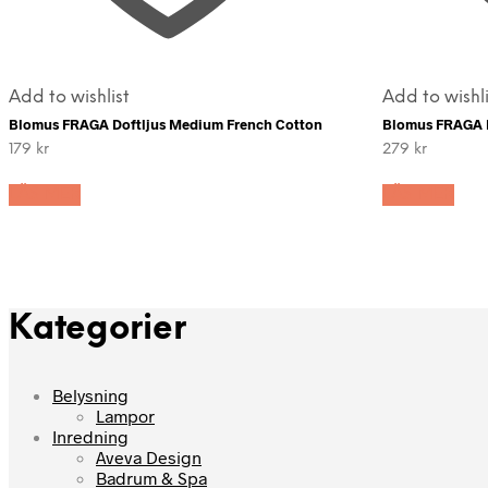
Add to wishlist
Add to wishli
Blomus FRAGA Doftljus Medium French Cotton
Blomus FRAGA D
179
kr
279
kr
LÄS MER
LÄS MER
Kategorier
Belysning
Lampor
Inredning
Aveva Design
Badrum & Spa