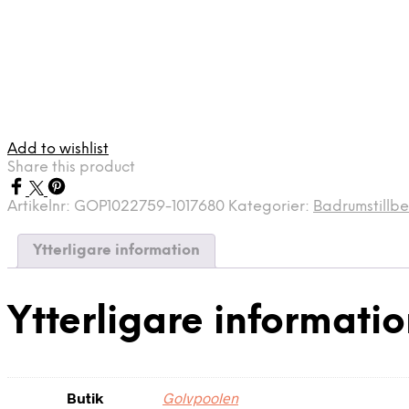
Add to wishlist
Share this product
Artikelnr:
GOP1022759-1017680
Kategorier:
Badrumstillb
Ytterligare information
Ytterligare informati
Butik
Golvpoolen