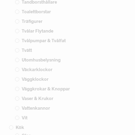
Tandborsthållare
Toalettborstar
Träfigurer
Tvålar Flytande
Tvålpumpar & Tvålfat
Tvätt
Utomhusbelysning
Väckarklockor
Väggklockor
Väggkrokar & Knoppar
Vaser & Krukor
Vattenkannor
Vit
Kök