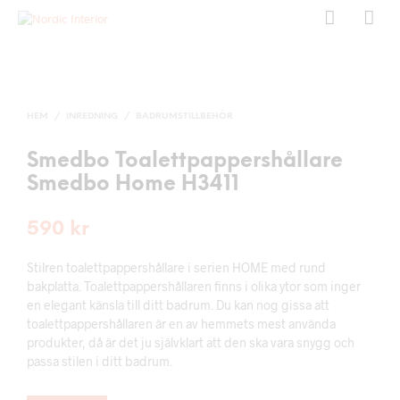
HEM
/
INREDNING
/
BADRUMSTILLBEHÖR
Smedbo Toalettpappershållare
Smedbo Home H3411
590
kr
Stilren toalettpappershållare i serien HOME med rund
bakplatta. Toalettpappershållaren finns i olika ytor som inger
en elegant känsla till ditt badrum. Du kan nog gissa att
toalettpappershållaren är en av hemmets mest använda
produkter, då är det ju självklart att den ska vara snygg och
passa stilen i ditt badrum.