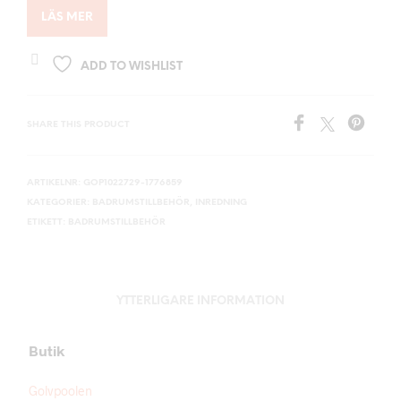
LÄS MER
ADD TO WISHLIST
SHARE THIS PRODUCT
ARTIKELNR:
GOP1022729-1776859
KATEGORIER:
BADRUMSTILLBEHÖR
,
INREDNING
ETIKETT:
BADRUMSTILLBEHÖR
YTTERLIGARE INFORMATION
Butik
Golvpoolen