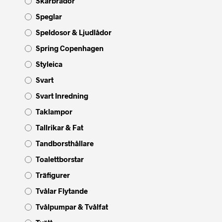
Skärbrädor
Speglar
Speldosor & Ljudlådor
Spring Copenhagen
Styleica
Svart
Svart Inredning
Taklampor
Tallrikar & Fat
Tandborsthållare
Toalettborstar
Träfigurer
Tvålar Flytande
Tvålpumpar & Tvålfat