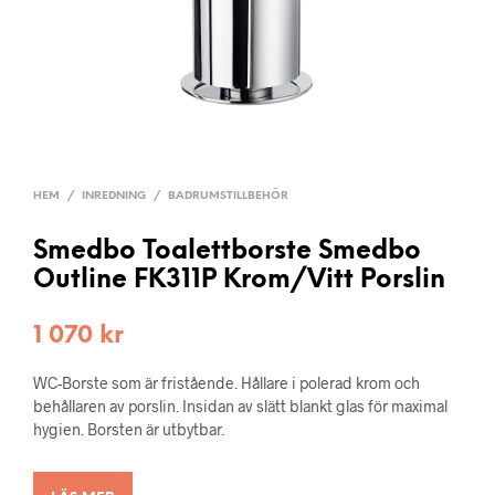
HEM
/
INREDNING
/
BADRUMSTILLBEHÖR
Smedbo Toalettborste Smedbo
Outline FK311P Krom/Vitt Porslin
1 070
kr
WC-Borste som är fristående. Hållare i polerad krom och
behållaren av porslin. Insidan av slätt blankt glas för maximal
hygien. Borsten är utbytbar.