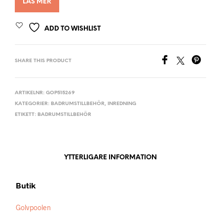
LÄS MER
ADD TO WISHLIST
SHARE THIS PRODUCT
ARTIKELNR:
GOP515269
KATEGORIER:
BADRUMSTILLBEHÖR
,
INREDNING
ETIKETT:
BADRUMSTILLBEHÖR
YTTERLIGARE INFORMATION
Butik
Golvpoolen