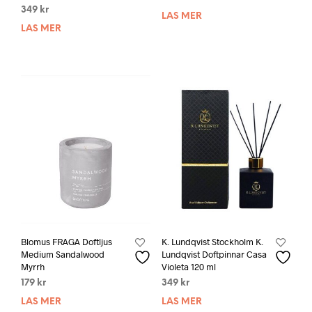
349
kr
LÄS MER
LÄS MER
Blomus FRAGA Doftljus
K. Lundqvist Stockholm K.
Medium Sandalwood
Lundqvist Doftpinnar Casa
Myrrh
Violeta 120 ml
179
kr
349
kr
LÄS MER
LÄS MER