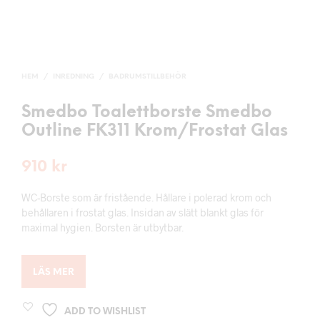
HEM
/
INREDNING
/
BADRUMSTILLBEHÖR
Smedbo Toalettborste Smedbo
Outline FK311 Krom/Frostat Glas
910
kr
WC-Borste som är fristående. Hållare i polerad krom och
behållaren i frostat glas. Insidan av slätt blankt glas för
maximal hygien. Borsten är utbytbar.
LÄS MER
ADD TO WISHLIST