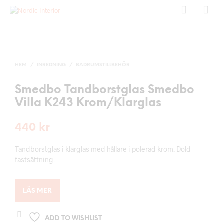
HEM
/
INREDNING
/
BADRUMSTILLBEHÖR
Smedbo Tandborstglas Smedbo
Villa K243 Krom/Klarglas
440
kr
Tandborstglas i klarglas med hållare i polerad krom. Dold
fastsättning.
LÄS MER
ADD TO WISHLIST