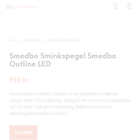
HEM
/
INREDNING
/
BADRUMSTILLBEHÖR
Smedbo Sminkspegel Smedbo
Outline LED
910
kr
Sminkspegel Smedbo Outline är en praktiskt fristående
spegel med LED-belysning. Spegeln har en normal spegelsida
och en med 7 gångers förstoring. Batteridriven med
laddningsbart batteri via USB.
LÄS MER