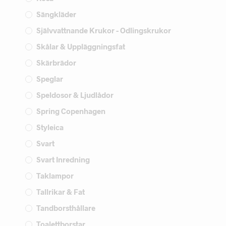
Sängkläder
Självvattnande Krukor - Odlingskrukor
Skålar & Uppläggningsfat
Skärbrädor
Speglar
Speldosor & Ljudlådor
Spring Copenhagen
Styleica
Svart
Svart Inredning
Taklampor
Tallrikar & Fat
Tandborsthållare
Toalettborstar