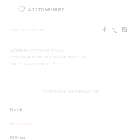
ADD TO WISHLIST
SHARE THIS PRODUCT
ARTIKELNR:
GOP1776805-1776806
KATEGORIER:
BADRUMSTILLBEHÖR
,
INREDNING
ETIKETT:
BADRUMSTILLBEHÖR
YTTERLIGARE INFORMATION
Butik
Golvpoolen
Märke