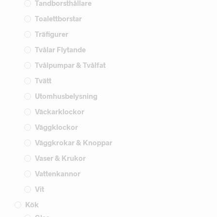
Tandborsthållare
Toalettborstar
Träfigurer
Tvålar Flytande
Tvålpumpar & Tvålfat
Tvätt
Utomhusbelysning
Väckarklockor
Väggklockor
Väggkrokar & Knoppar
Vaser & Krukor
Vattenkannor
Vit
Kök