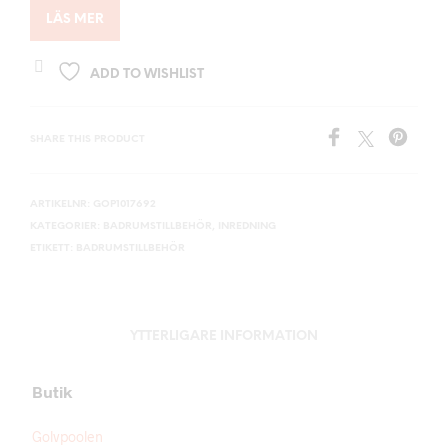
LÄS MER
ADD TO WISHLIST
SHARE THIS PRODUCT
ARTIKELNR:
GOP1017692
KATEGORIER:
BADRUMSTILLBEHÖR
,
INREDNING
ETIKETT:
BADRUMSTILLBEHÖR
YTTERLIGARE INFORMATION
Butik
Golvpoolen