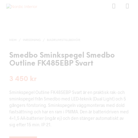
HEM
/
INREDNING
/
BADRUMSTILLBEHÖR
Smedbo Sminkspegel Smedbo
Outline FK485EBP Svart
3 450
kr
Sminkspegel Outline FK485EBP Svart är en praktisk rak- och
sminkspegel från Smedbo med LED-teknik (Dual Light) och 5
gångers förstoring. Sminkspegeln väggmonteras med dold
fastsättning och har en ram i PMMA. Den är batteridriven med
4×1,5 AA-batterier (ingår ej) och den stänger automatiskt av
sig efter 15 min. IP 21.