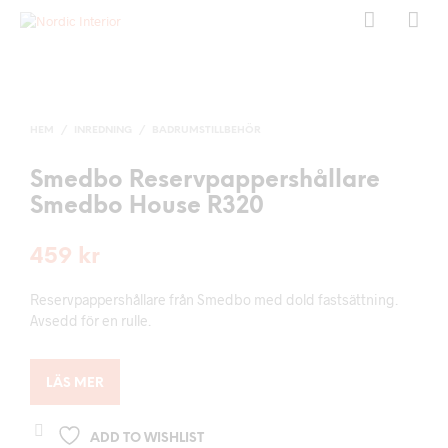
HEM
/
INREDNING
/
BADRUMSTILLBEHÖR
Smedbo Reservpappershållare
Smedbo House R320
459
kr
Reservpappershållare från Smedbo med dold fastsättning.
Avsedd för en rulle.
LÄS MER
ADD TO WISHLIST