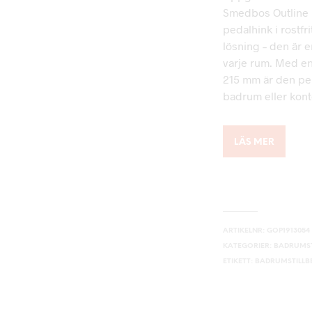
Smedbos Outline 
pedalhink i rostfri
lösning – den är 
varje rum. Med e
215 mm är den pe
badrum eller kont
LÄS MER
ARTIKELNR:
GOP1913054
KATEGORIER:
BADRUMST
ETIKETT:
BADRUMSTILL