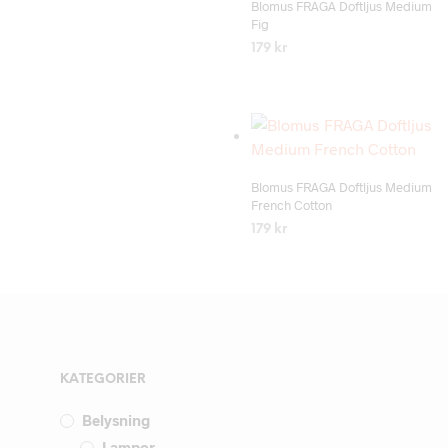
Blomus FRAGA Doftljus Medium
Fig
179
kr
LÄS MER
Add to wishlist
Blomus FRAGA Doftljus Medium
French Cotton
179
kr
LÄS MER
KATEGORIER
Belysning
Lampor