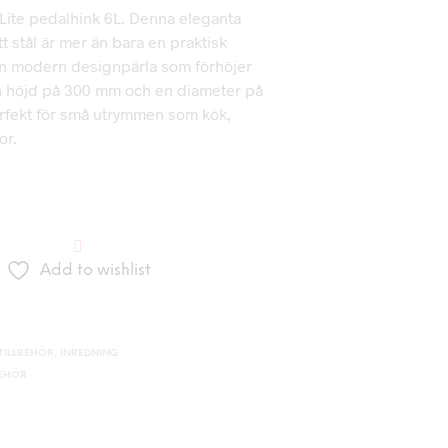
Lite pedalhink 6L. Denna eleganta
tt stål är mer än bara en praktisk
en modern designpärla som förhöjer
n höjd på 300 mm och en diameter på
rfekt för små utrymmen som kök,
or.
Add to wishlist
ILLBEHÖR
,
INREDNING
BEHÖR