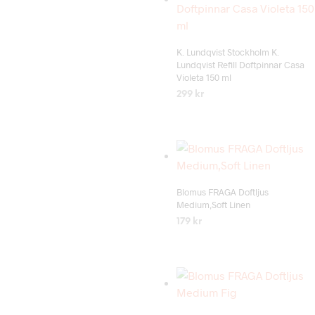
Add to wishlist
K. Lundqvist Stockholm K.
Lundqvist Refill Doftpinnar Casa
Violeta 150 ml
299
kr
LÄS MER
Add to wishlist
Blomus FRAGA Doftljus
Medium,Soft Linen
179
kr
LÄS MER
Add to wishlist