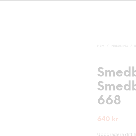
HEM
/
INREDNING
/
Smedb
Smedb
668
640
kr
Uppgradera ditt h