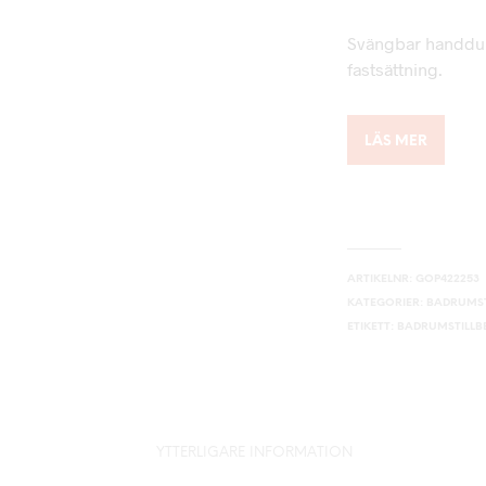
Svängbar handduk
fastsättning.
LÄS MER
ARTIKELNR:
GOP422253
KATEGORIER:
BADRUMST
ETIKETT:
BADRUMSTILL
YTTERLIGARE INFORMATION