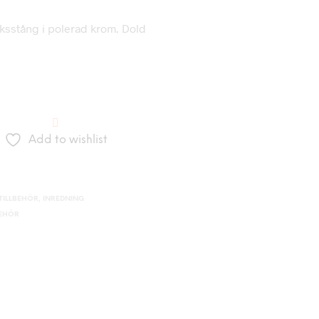
sstång i polerad krom. Dold
Add to wishlist
ILLBEHÖR
,
INREDNING
BEHÖR