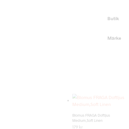
Butik
Märke
Add to wishlist
Blomus FRAGA Doftljus
Medium,Soft Linen
179
kr