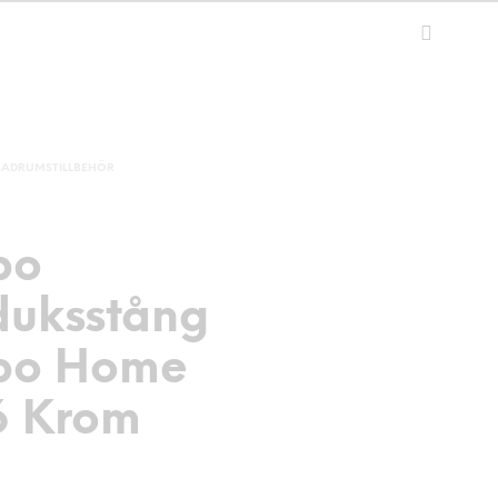
BADRUMSTILLBEHÖR
bo
uksstång
bo Home
 Krom