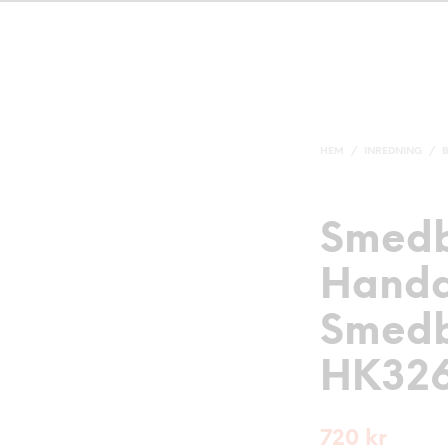
HEM
/
INREDNING
/
Smed
Handd
Smed
HK326
720
kr