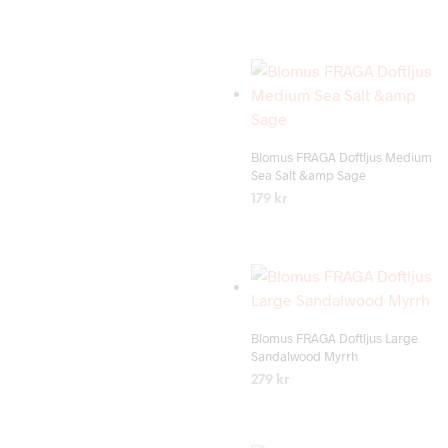
LÄS MER
Add to wishlist
Blomus FRAGA Doftljus Medium
Sea Salt &amp Sage
179
kr
LÄS MER
Add to wishlist
Blomus FRAGA Doftljus Large
Sandalwood Myrrh
279
kr
LÄS MER