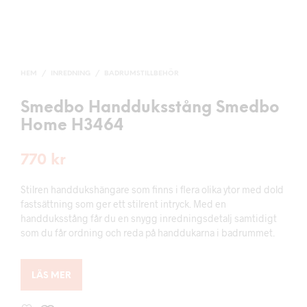
HEM
/
INREDNING
/
BADRUMSTILLBEHÖR
Smedbo Handduksstång Smedbo
Home H3464
770
kr
Stilren handdukshängare som finns i flera olika ytor med dold
fastsättning som ger ett stilrent intryck. Med en
handduksstång får du en snygg inredningsdetalj samtidigt
som du får ordning och reda på handdukarna i badrummet.
LÄS MER