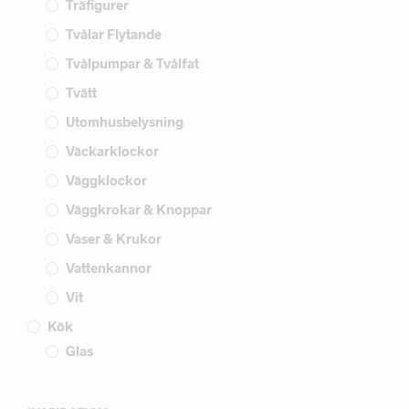
Träfigurer
Tvålar Flytande
Tvålpumpar & Tvålfat
Tvätt
Utomhusbelysning
Väckarklockor
Väggklockor
Väggkrokar & Knoppar
Vaser & Krukor
Vattenkannor
Vit
Kök
Glas