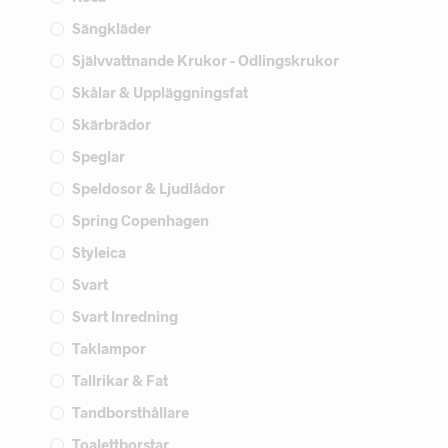
Sängkläder
Självvattnande Krukor - Odlingskrukor
Skålar & Uppläggningsfat
Skärbrädor
Speglar
Speldosor & Ljudlådor
Spring Copenhagen
Styleica
Svart
Svart Inredning
Taklampor
Tallrikar & Fat
Tandborsthållare
Toalettborstar