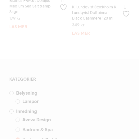
Blomus FRAGA Doftljus
Medium Sea Salt &amp
K. Lundqvist Stockholm K.
Sage
Lundqvist Doftpinnar
Black Cashmere 120 ml
179
kr
349
kr
LÄS MER
LÄS MER
KATEGORIER
Belysning
Lampor
Inredning
Aveva Design
Badrum & Spa