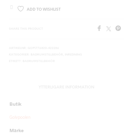
ADD TO WISHLIST
SHARE THIS PRODUCT
ARTIKELNR:
GOP1776820-422286
KATEGORIER:
BADRUMSTILLBEHÖR
,
INREDNING
ETIKETT:
BADRUMSTILLBEHÖR
YTTERLIGARE INFORMATION
Butik
Golvpoolen
Märke