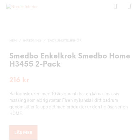
HEM
/
INREDNING
/
BADRUMSTILLBEHÖR
Smedbo Enkelkrok Smedbo Home
H3455 2-Pack
216
kr
Badrumskroken med 10 års garanti har en kärna i massiv
mässing som aldrig rostar. Få en ny känsla i ditt badrum
genom att piffa upp det med produkter ur den tidlösa serien
HOME.
LÄS MER