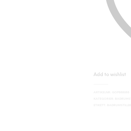
Add to wishlist
ARTIKELNR:
GOP888085
KATEGORIER:
BADRUMST
ETIKETT:
BADRUMSTILL