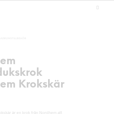
BADRUMSTILLBEHÖR
hem
ukskrok
em Krokskär
kskär är en krok från Nordhem att