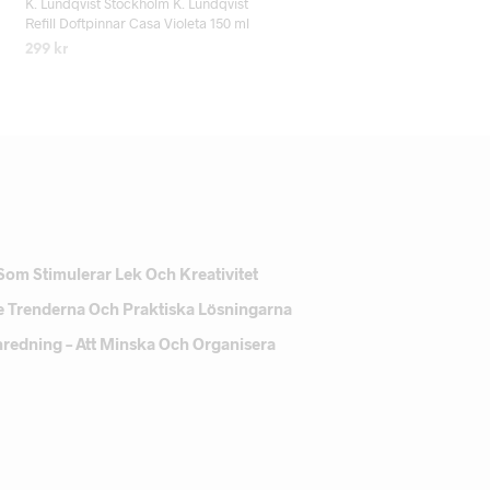
K. Lundqvist Stockholm K. Lundqvist
Refill Doftpinnar Casa Violeta 150 ml
299
kr
LÄS MER
Som Stimulerar Lek Och Kreativitet
e Trenderna Och Praktiska Lösningarna
Inredning – Att Minska Och Organisera