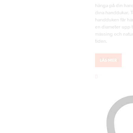
hänga på din han
dina handdukar. 
handduken får hän
en diameter upp t
mässing och natur
tiden.
LÄS MER