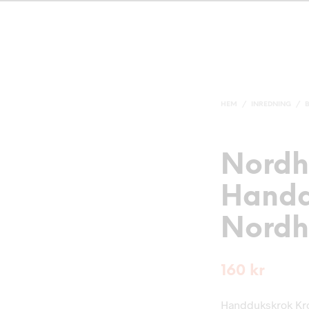
HEM
/
INREDNING
/
Nord
Handd
Nordh
160
kr
Handdukskrok Kro