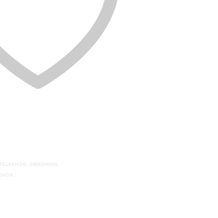
ILLBEHÖR
,
INREDNING
BEHÖR