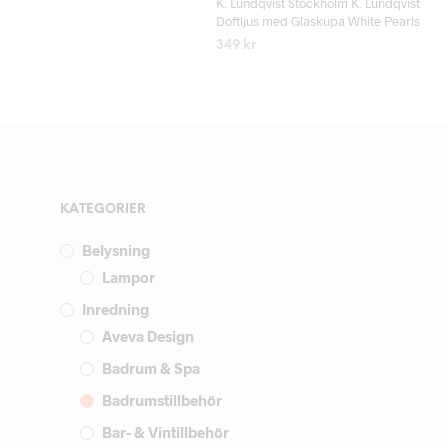
K. Lundqvist Stockholm K. Lundqvist
Doftljus med Glaskupa White Pearls
349
kr
LÄS MER
KATEGORIER
Belysning
Lampor
Inredning
Aveva Design
Badrum & Spa
Badrumstillbehör
Bar- & Vintillbehör