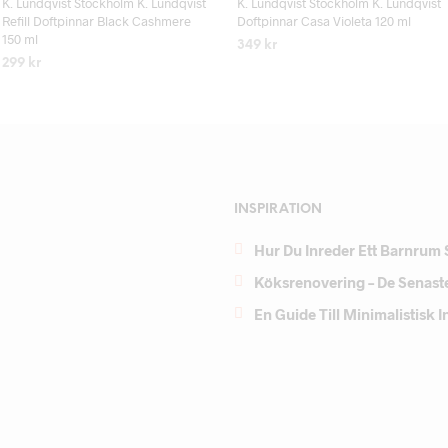
K. Lundqvist Stockholm K. Lundqvist
K. Lundqvist Stockholm K. Lundqvist
Refill Doftpinnar Black Cashmere
Doftpinnar Casa Violeta 120 ml
150 ml
349
kr
299
kr
LÄS MER
LÄS MER
INSPIRATION
Hur Du Inreder Ett Barnrum 
Köksrenovering – De Senast
En Guide Till Minimalistisk 