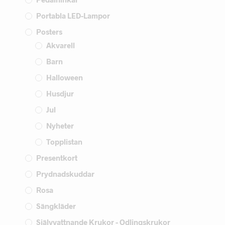
Portabla LED-Lampor
Posters
Akvarell
Barn
Halloween
Husdjur
Jul
Nyheter
Topplistan
Presentkort
Prydnadskuddar
Rosa
Sängkläder
Självvattnande Krukor - Odlingskrukor