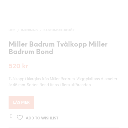
HEM
/
INREDNING
/
BADRUMSTILLBEHÖR
Miller Badrum Tvålkopp Miller
Badrum Bond
520
kr
Tvålkopp i klarglas från Miller Badrum. Väggplattans diameter
är 45 mm. Serien Bond finns i flera utföranden.
LÄS MER
ADD TO WISHLIST