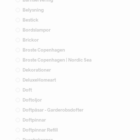
Belysning
Bestick
Bordslampor
Brickor
Broste Copenhagen
Broste Copenhagen | Nordic Sea
Dekorationer
DeluxeHomeart
Doft
Doftoljor
Doftpåsar - Garderobsdofter
Doftpinnar
Doftpinnar Refill
Duschskrapor