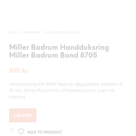
HEM
/
INREDNING
/
BADRUMSTILLBEHÖR
Miller Badrum Handduksring
Miller Badrum Bond 8705
615
kr
Handduksring från Miller Badrum. Väggplattans diameter är
45 mm. Serien Bond finns i utförandena krom, svart och
mässing.
LÄS MER
ADD TO WISHLIST