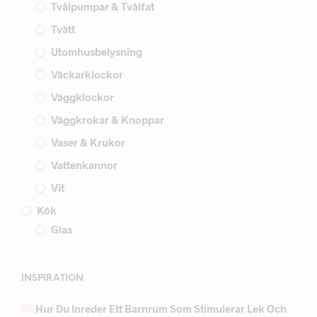
Tvålpumpar & Tvålfat
Tvätt
Utomhusbelysning
Väckarklockor
Väggklockor
Väggkrokar & Knoppar
Vaser & Krukor
Vattenkannor
Vit
Kök
Glas
INSPIRATION
Hur Du Inreder Ett Barnrum Som Stimulerar Lek Och