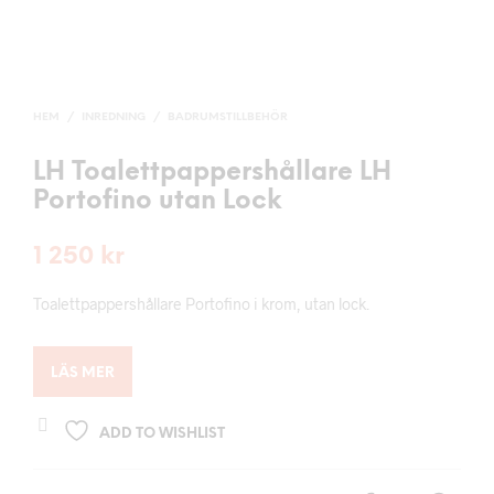
HEM
/
INREDNING
/
BADRUMSTILLBEHÖR
LH Toalettpappershållare LH
Portofino utan Lock
1 250
kr
Toalettpappershållare Portofino i krom, utan lock.
LÄS MER
ADD TO WISHLIST