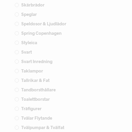
Skärbrädor
Speglar
Speldosor & Ljudlådor
Spring Copenhagen
Styleica
Svart
Svart Inredning
Taklampor
Tallrikar & Fat
Tandborsthållare
Toalettborstar
Träfigurer
Tvålar Flytande
Tvålpumpar & Tvålfat