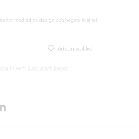
lbehör med tidlös design och högsta kvalitet.
Add to wishlist
ning
Etikett:
Badrumstillbehör
on