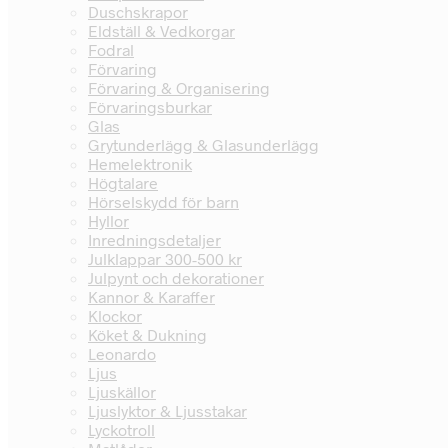
Duschskrapor
Eldställ & Vedkorgar
Fodral
Förvaring
Förvaring & Organisering
Förvaringsburkar
Glas
Grytunderlägg & Glasunderlägg
Hemelektronik
Högtalare
Hörselskydd för barn
Hyllor
Inredningsdetaljer
Julklappar 300-500 kr
Julpynt och dekorationer
Kannor & Karaffer
Klockor
Köket & Dukning
Leonardo
Ljus
Ljuskällor
Ljuslyktor & Ljusstakar
Lyckotroll