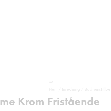
Hem
/
Inredning
/
Badrumstillbe
Time Krom Fristående