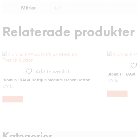
Märke
LH
Relaterade produkter
Add to wishlist
Blomus FRAGA D
Blomus FRAGA Doftljus Medium French Cotton
179
kr
179
kr
LÄS MER
LÄS MER