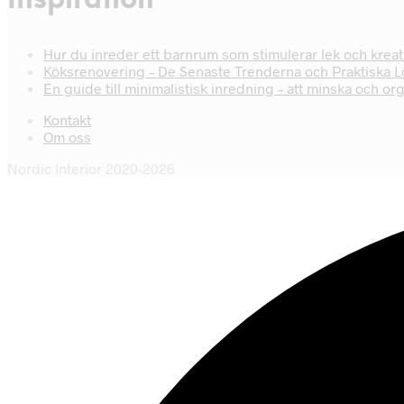
Inspiration
Hur du inreder ett barnrum som stimulerar lek och kreati
Köksrenovering – De Senaste Trenderna och Praktiska 
En guide till minimalistisk inredning – att minska och or
Kontakt
Om oss
Nordic Interior 2020-2026