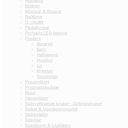
Matlådor
Möbler
Muggar & Koppar
NeXtime
Ö. Utgått
Pedalhinkar
Portabla LED-lampor
Posters
Akvarell
Barn
Halloween
Husdjur
Jul
Nyheter
Topplistan
Presentkort
Prydnadskuddar
Rosa
Sängkläder
Självvattnande krukor - Odlingskrukor
Skålar & Uppläggningsfat
Skärbrädor
Speglar
Speldosor & Ljudlådor