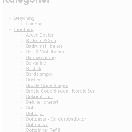
Kategorier
Belysning
Lampor
Inredning
Aveva Design
Badrum & Spa
Badrumstillbehör
Bar- & Vintillbehör
Barnservering
Belysning
Bestick
Bordslampor
Brickor
Broste Copenhagen
Broste Copenhagen | Nordic Sea
Dekorationer
DeluxeHomeart
Doft
Doftoljor
Doftpåsar - Garderobsdofter
Doftpinnar
Doftpinnar Refill