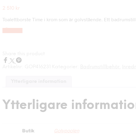
2 510
kr
Toalettborste Time i krom som är golvstående. Ett badrumstil
LÄS MER
Share this product
Artikelnr:
GOP416231
Kategorier:
Badrumstillbehör
,
Inred
Ytterligare information
Ytterligare informati
Butik
Golvpoolen