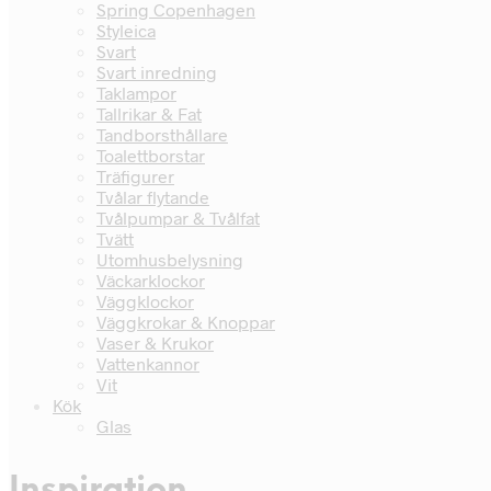
Spring Copenhagen
Styleica
Svart
Svart inredning
Taklampor
Tallrikar & Fat
Tandborsthållare
Toalettborstar
Träfigurer
Tvålar flytande
Tvålpumpar & Tvålfat
Tvätt
Utomhusbelysning
Väckarklockor
Väggklockor
Väggkrokar & Knoppar
Vaser & Krukor
Vattenkannor
Vit
Kök
Glas