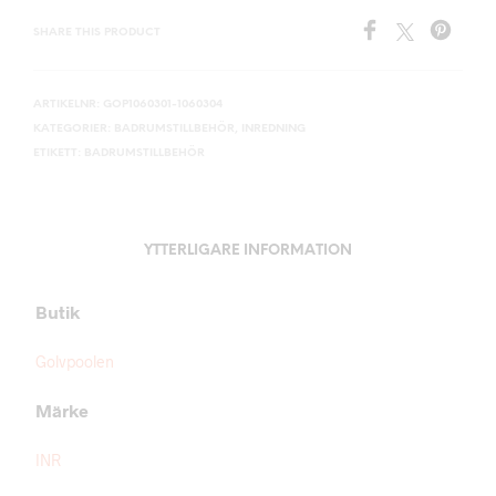
SHARE THIS PRODUCT
ARTIKELNR:
GOP1060301-1060304
KATEGORIER:
BADRUMSTILLBEHÖR
,
INREDNING
ETIKETT:
BADRUMSTILLBEHÖR
YTTERLIGARE INFORMATION
Butik
Golvpoolen
Märke
INR