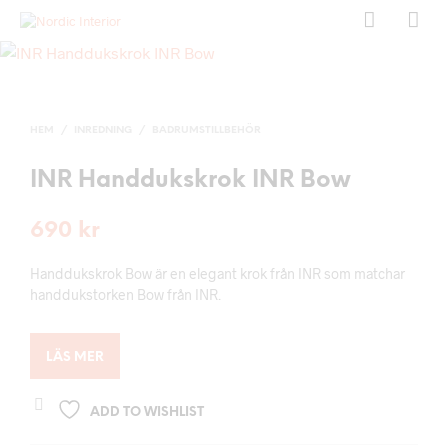
HEM
/
INREDNING
/
BADRUMSTILLBEHÖR
INR Handdukskrok INR Bow
690
kr
Handdukskrok Bow är en elegant krok från INR som matchar
handdukstorken Bow från INR.
LÄS MER
ADD TO WISHLIST