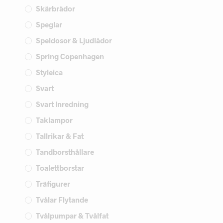
Skärbrädor
Speglar
Speldosor & Ljudlådor
Spring Copenhagen
Styleica
Svart
Svart Inredning
Taklampor
Tallrikar & Fat
Tandborsthållare
Toalettborstar
Träfigurer
Tvålar Flytande
Tvålpumpar & Tvålfat