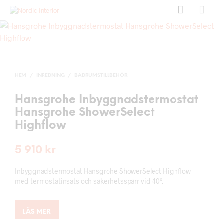
HEM
/
INREDNING
/
BADRUMSTILLBEHÖR
Hansgrohe Inbyggnadstermostat
Hansgrohe ShowerSelect
Highflow
5 910
kr
Inbyggnadstermostat Hansgrohe ShowerSelect Highflow
med termostatinsats och säkerhetsspärr vid 40°.
LÄS MER