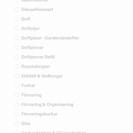
DeluxeHomeart
Doft
Doftoljor
Doftpåsar - Garderobsdofter
Doftpinnar
Doftpinnar Refill
Duschskrapor
Eldställ & Vedkorgar
Fodral
Förvaring
Förvaring & Organisering
Förvaringsburkar
Glas
Grytunderlägg & Glasunderlägg