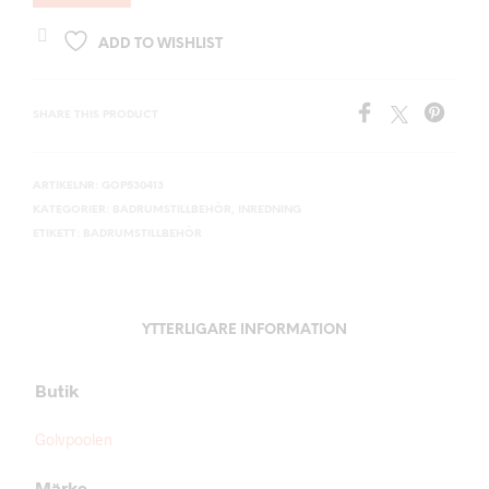
ADD TO WISHLIST
SHARE THIS PRODUCT
ARTIKELNR:
GOP530413
KATEGORIER:
BADRUMSTILLBEHÖR
,
INREDNING
ETIKETT:
BADRUMSTILLBEHÖR
YTTERLIGARE INFORMATION
Butik
Golvpoolen
Märke