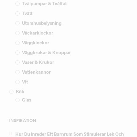
Tvålpumpar & Tvålfat
Tvätt
Utomhusbelysning
Väckarklockor
Väggklockor
Väggkrokar & Knoppar
Vaser & Krukor
Vattenkannor
Vit
Kök
Glas
INSPIRATION
Hur Du Inreder Ett Barnrum Som Stimulerar Lek Och