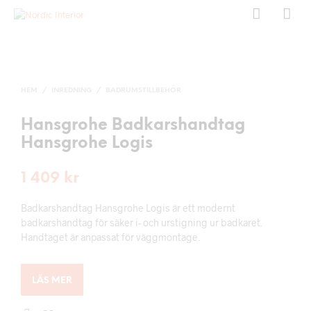
HEM
/
INREDNING
/
BADRUMSTILLBEHÖR
Hansgrohe Badkarshandtag
Hansgrohe Logis
1 409
kr
Badkarshandtag Hansgrohe Logis är ett modernt
badkarshandtag för säker i- och urstigning ur badkaret.
Handtaget är anpassat för väggmontage.
LÄS MER