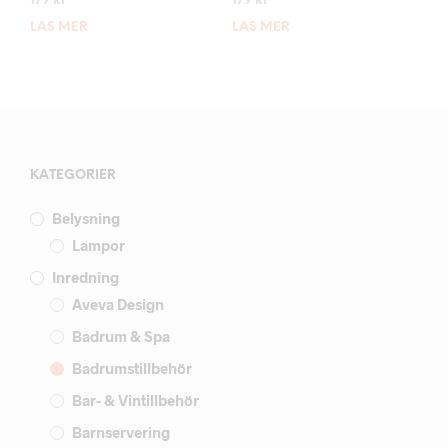
179
kr
179
kr
LÄS MER
LÄS MER
KATEGORIER
Belysning
Lampor
Inredning
Aveva Design
Badrum & Spa
Badrumstillbehör
Bar- & Vintillbehör
Barnservering