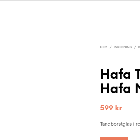
HEM
/
INREDNING
/
Hafa 
Hafa 
599
kr
Tandborstglas i ros