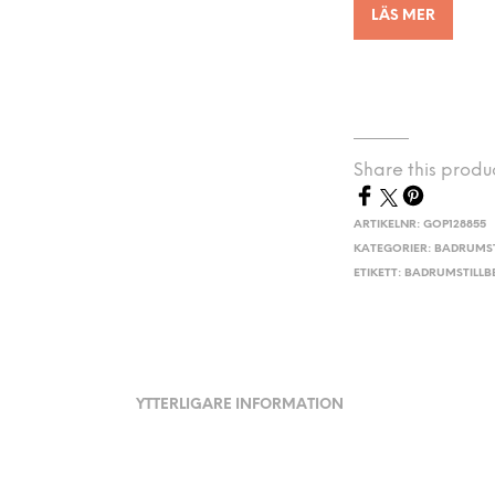
LÄS MER
Share this produ
ARTIKELNR:
GOP128855
KATEGORIER:
BADRUMST
ETIKETT:
BADRUMSTILL
YTTERLIGARE INFORMATION