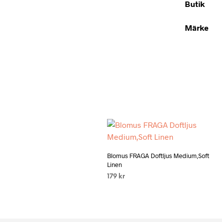
Butik
Märke
Add to wishlist
Blomus FRAGA Doftljus Medium,Soft
Linen
179
kr
LÄS MER