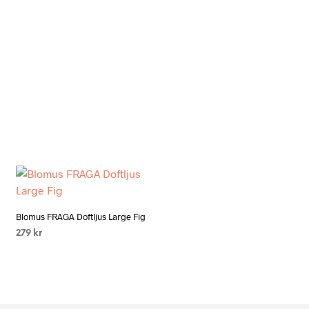
Add to wishlist
Blomus FRAGA Doftljus Large Fig
279
kr
LÄS MER