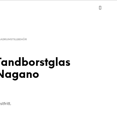
BADRUMSTILLBEHÖR
Tandborstglas
Nagano
tfritt.