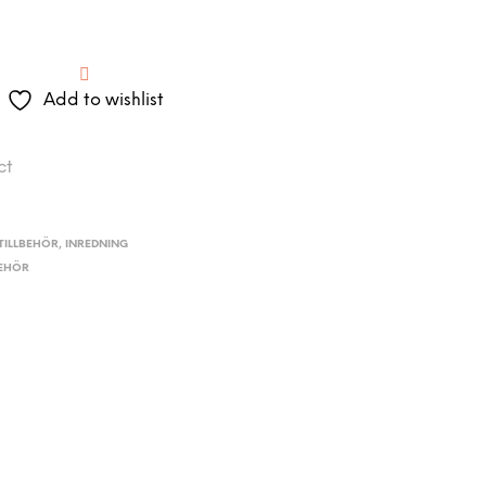
Add to wishlist
ct
ILLBEHÖR
,
INREDNING
BEHÖR