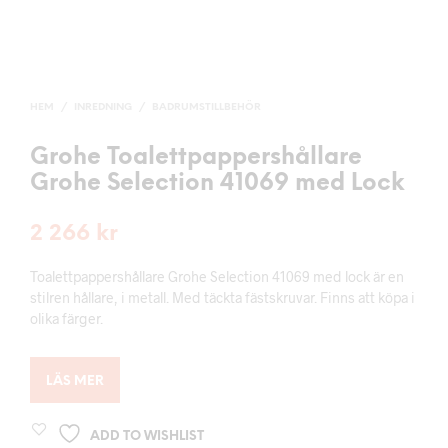
HEM
/
INREDNING
/
BADRUMSTILLBEHÖR
Grohe Toalettpappershållare
Grohe Selection 41069 med Lock
2 266
kr
Toalettpappershållare Grohe Selection 41069 med lock är en
stilren hållare, i metall. Med täckta fästskruvar. Finns att köpa i
olika färger.
LÄS MER
ADD TO WISHLIST