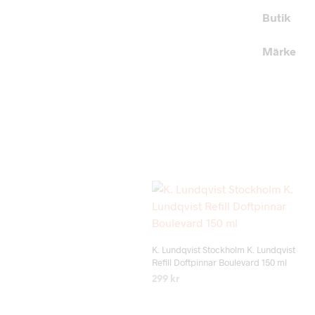
Butik
Märke
Add to wishlist
K. Lundqvist Stockholm K. Lundqvist
Refill Doftpinnar Boulevard 150 ml
299
kr
LÄS MER