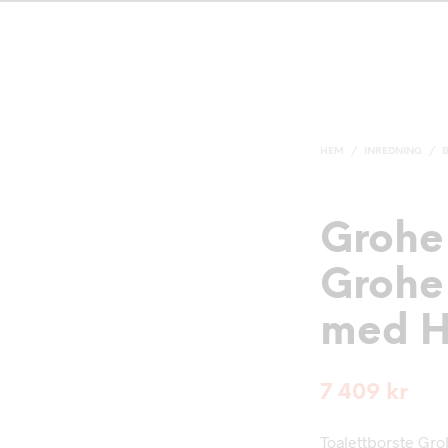
HEM
/
INREDNING
/
Grohe 
Grohe
med H
7 409
kr
Toalettborste Gro