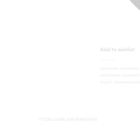
Add to wishlist
ARTIKELNR:
GOP1551894
KATEGORIER:
BADRUMST
ETIKETT:
BADRUMSTILL
YTTERLIGARE INFORMATION