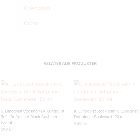
Golvpoolen
Grohe
RELATERADE PRODUKTER
Add to wishlist
Add to wishlist
K. Lundqvist Stockholm K. Lundqvist
K. Lundqvist Stockholm K. Lundqvist
Refill Doftpinnar Black Cashmere
Doftpinnar Boulevard 120 ml
150 ml
349
kr
299
kr
LÄS MER
LÄS MER