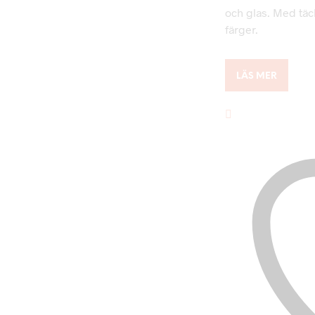
och glas. Med täck
färger.
LÄS MER