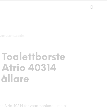
BADRUMSTILLBEHÖR
Toalettborste
 Atrio 40314
ållare
he Atrio 40314 för väggmontage, i metall