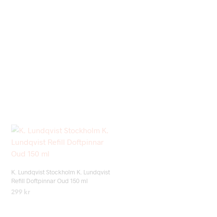
Add to wishlist
K. Lundqvist Stockholm K. Lundqvist
Refill Doftpinnar Oud 150 ml
299
kr
LÄS MER