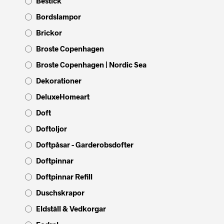
Bestick
Bordslampor
Brickor
Broste Copenhagen
Broste Copenhagen | Nordic Sea
Dekorationer
DeluxeHomeart
Doft
Doftoljor
Doftpåsar - Garderobsdofter
Doftpinnar
Doftpinnar Refill
Duschskrapor
Eldställ & Vedkorgar