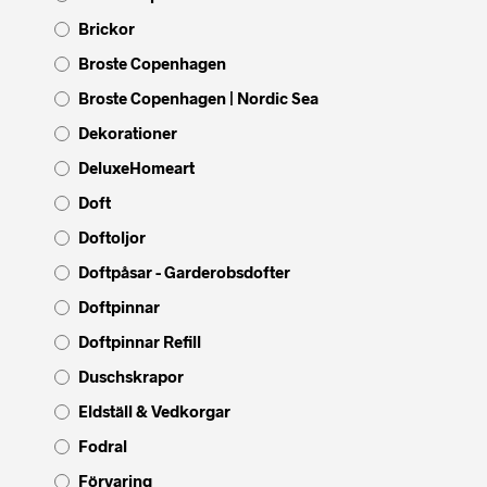
Brickor
Broste Copenhagen
Broste Copenhagen | Nordic Sea
Dekorationer
DeluxeHomeart
Doft
Doftoljor
Doftpåsar - Garderobsdofter
Doftpinnar
Doftpinnar Refill
Duschskrapor
Eldställ & Vedkorgar
Fodral
Förvaring