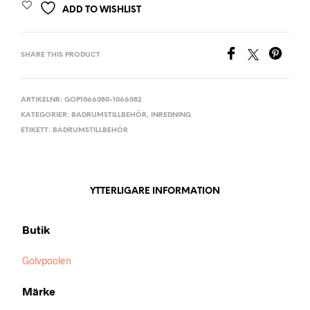
ADD TO WISHLIST
SHARE THIS PRODUCT
ARTIKELNR:
GOP1066080-1066082
KATEGORIER:
BADRUMSTILLBEHÖR
,
INREDNING
ETIKETT:
BADRUMSTILLBEHÖR
YTTERLIGARE INFORMATION
Butik
Golvpoolen
Märke