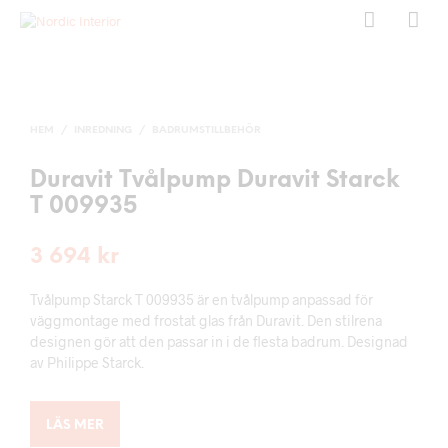
HEM
/
INREDNING
/
BADRUMSTILLBEHÖR
Duravit Tvålpump Duravit Starck
T 009935
3 694
kr
Tvålpump Starck T 009935 är en tvålpump anpassad för
väggmontage med frostat glas från Duravit. Den stilrena
designen gör att den passar in i de flesta badrum. Designad
av Philippe Starck.
LÄS MER