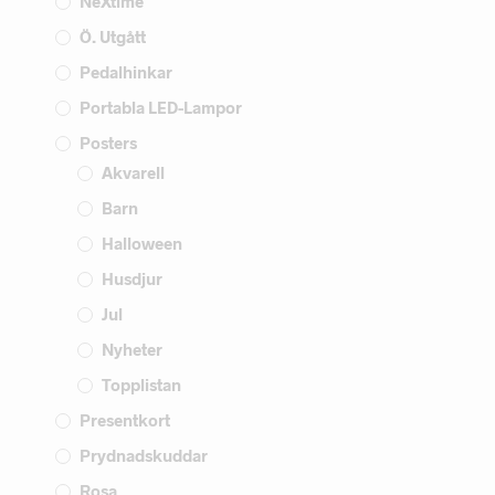
NeXtime
Ö. Utgått
Pedalhinkar
Portabla LED-Lampor
Posters
Akvarell
Barn
Halloween
Husdjur
Jul
Nyheter
Topplistan
Presentkort
Prydnadskuddar
Rosa