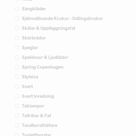
Sängkläder
Självvattnande Krukor - Odlingskrukor
Skålar & Uppläggningsfat
Skärbrädor
Speglar
Speldosor & Ljudlådor
Spring Copenhagen
Styleica
Svart
Svart Inredning
Taklampor
Tallrikar & Fat
Tandborsthållare
Toalettborstar