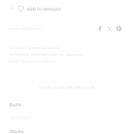
ADD TO WISHLIST
SHARE THIS PRODUCT
ARTIKELNR:
GOP1159358-1159360
KATEGORIER:
BADRUMSTILLBEHÖR
,
INREDNING
ETIKETT:
BADRUMSTILLBEHÖR
YTTERLIGARE INFORMATION
Butik
Golvpoolen
Märke