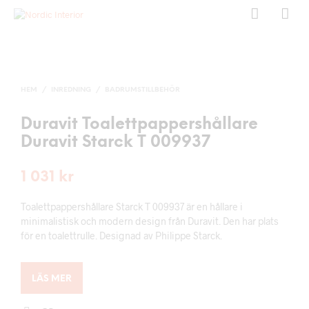
HEM
/
INREDNING
/
BADRUMSTILLBEHÖR
Duravit Toalettpappershållare
Duravit Starck T 009937
1 031
kr
Toalettpappershållare Starck T 009937 är en hållare i
minimalistisk och modern design från Duravit. Den har plats
för en toalettrulle. Designad av Philippe Starck.
LÄS MER