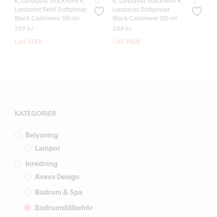
K. Lundqvist Stockholm K.
K. Lundqvist Stockholm K.
Lundqvist Refill Doftpinnar
Lundqvist Doftpinnar
Black Cashmere 150 ml
Black Cashmere 120 ml
299
kr
349
kr
LÄS MER
LÄS MER
KATEGORIER
Belysning
Lampor
Inredning
Aveva Design
Badrum & Spa
Badrumstillbehör