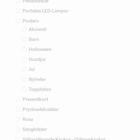
Pedalhinkar
Portabla LED-Lampor
Posters
Akvarell
Barn
Halloween
Husdjur
Jul
Nyheter
Topplistan
Presentkort
Prydnadskuddar
Rosa
Sängkläder
Självvattnande Krukor - Odlingskrukor