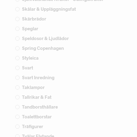
Skålar & Uppläggningsfat
Skärbrädor
Speglar
Speldosor & Ljudlådor
Spring Copenhagen
Styleica
Svart
Svart Inredning
Taklampor
Tallrikar & Fat
Tandborsthållare
Toalettborstar
Träfigurer
Tvålar Flytande