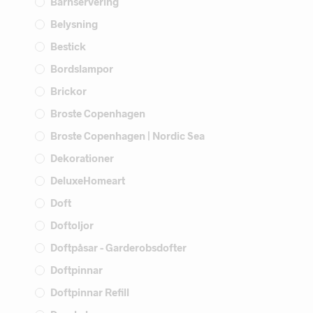
Barnservering
Belysning
Bestick
Bordslampor
Brickor
Broste Copenhagen
Broste Copenhagen | Nordic Sea
Dekorationer
DeluxeHomeart
Doft
Doftoljor
Doftpåsar - Garderobsdofter
Doftpinnar
Doftpinnar Refill