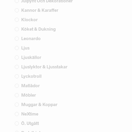
Julpynt Och Dekorationer
Kannor & Karaffer
Klockor
Köket & Dukning
Leonardo
Ljus
Ljuskällor
Ljuslyktor & Ljusstakar
Lyckotroll
Matlådor
Möbler
Muggar & Koppar
NeXtime
Ö. Utgått