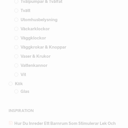
Tvålpumpar & Tvålfat
Tvätt
Utomhusbelysning
Väckarklockor
Väggklockor
Väggkrokar & Knoppar
Vaser & Krukor
Vattenkannor
Vit
Kök
Glas
INSPIRATION
Hur Du Inreder Ett Barnrum Som Stimulerar Lek Och