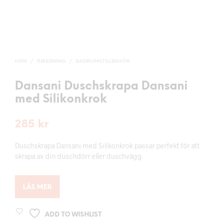
HEM
/
INREDNING
/
BADRUMSTILLBEHÖR
Dansani Duschskrapa Dansani
med Silikonkrok
285
kr
Duschskrapa Dansani med Silikonkrok passar perfekt för att
skrapa av din duschdörr eller duschvägg.
LÄS MER
ADD TO WISHLIST