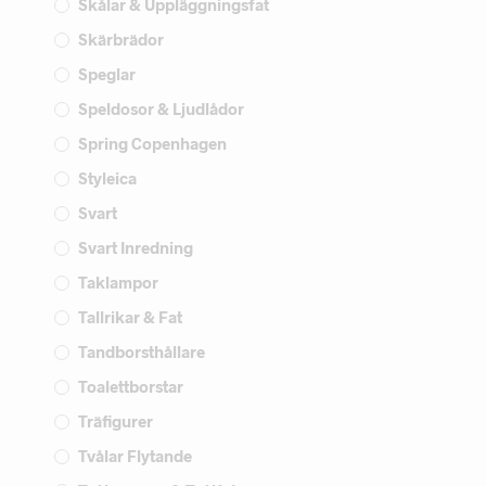
Skålar & Uppläggningsfat
Skärbrädor
Speglar
Speldosor & Ljudlådor
Spring Copenhagen
Styleica
Svart
Svart Inredning
Taklampor
Tallrikar & Fat
Tandborsthållare
Toalettborstar
Träfigurer
Tvålar Flytande