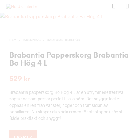
HEM
/
INREDNING
/
BADRUMSTILLBEHÖR
Brabantia Papperskorg Brabantia
Bo Hög 4 L
529
kr
Brabantia papperskorg Bo Hög 4 L är en utrymmeseffektiva
soptunna som passar perfekt i alla hörn. Det snygga locket
öppnas enkelt från vänster, höger och framsidan av
behållaren. Nu slipper du vrida armen för att stoppa i något.
Både praktiskt och snyggt!
LÄS MER