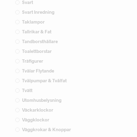
Svart
Svart Inredning
Taklampor
Tallrikar & Fat
Tandborsthållare
Toalettborstar
Träfigurer
Tvålar Flytande
Tvålpumpar & Tvålfat
Tvätt
Utomhusbelysning
Väckarklockor
Väggklockor
Väggkrokar & Knoppar