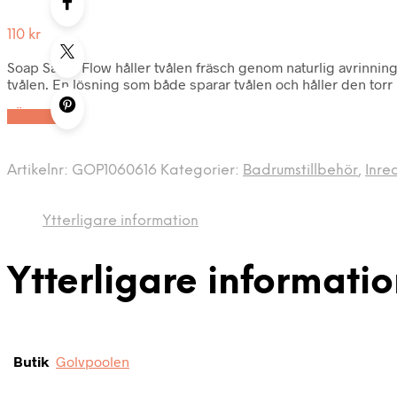
110
kr
Soap Saver Flow håller tvålen fräsch genom naturlig avrinning a
tvålen. En lösning som både sparar tvålen och håller den torr 
LÄS MER
Artikelnr:
GOP1060616
Kategorier:
Badrumstillbehör
,
Inre
Ytterligare information
Ytterligare informati
Butik
Golvpoolen