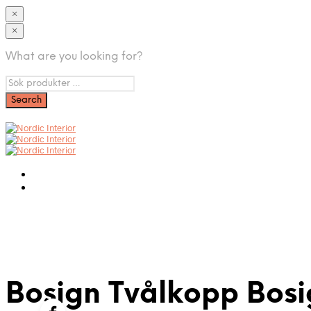
×
×
What are you looking for?
Bosign Tvålkopp Bosi