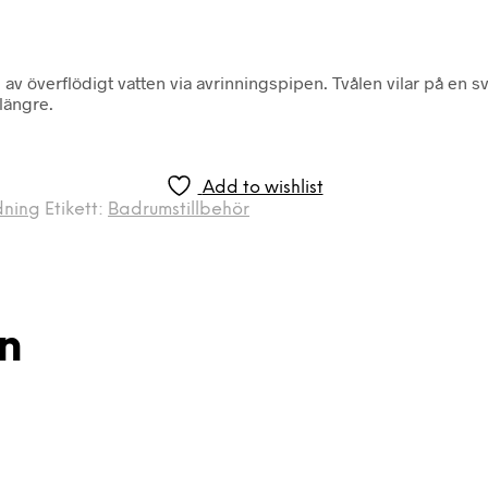
v överflödigt vatten via avrinningspipen. Tvålen vilar på en sva
längre.
Add to wishlist
dning
Etikett:
Badrumstillbehör
on