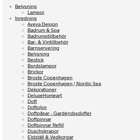
Belysning
Lampor
Inredning
Aveva Design
Badrum & Spa
Badrumstillbehör
Bar- & Vintillbehör
Barnservering
Belysning
Bestick
Bordslampor
Brickor
Broste Copenhagen
Broste Copenhagen | Nordic Sea
Dekorationer
DeluxeHomeart
Doft
Doftoljor
Doftpåsar - Garderobsdofter
Doftpinnar
Doftpinnar Refill
Duschskrapor
Eldställ & Vedkorgar