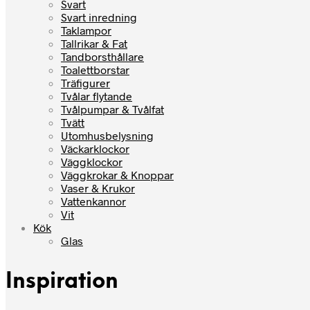
Svart
Svart inredning
Taklampor
Tallrikar & Fat
Tandborsthållare
Toalettborstar
Träfigurer
Tvålar flytande
Tvålpumpar & Tvålfat
Tvätt
Utomhusbelysning
Väckarklockor
Väggklockor
Väggkrokar & Knoppar
Vaser & Krukor
Vattenkannor
Vit
Kök
Glas
Inspiration