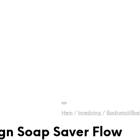
Hem
/
Inredning
/
Badrumstillbe
gn Soap Saver Flow