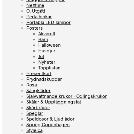
NeXtime
Ö. Utgått
Pedalhinkar
Portabla LED-lampor
Posters
Akvarell
Barn
Halloween
Husdjur
Jul
Nyheter
Topplistan
Presentkort
Prydnadskuddar
Rosa
Sängkläder
Självvattnande krukor - Odlingskrukor
Skålar & Uppläggningsfat
Skärbrädor
Speglar
Speldosor & Ljudlådor
Spring Copenhagen
Styleica